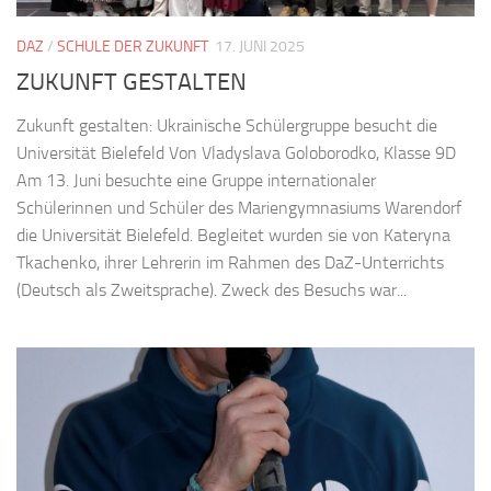
DAZ
/
SCHULE DER ZUKUNFT
17. JUNI 2025
ZUKUNFT GESTALTEN
Zukunft gestalten: Ukrainische Schülergruppe besucht die
Universität Bielefeld Von Vladyslava Goloborodko, Klasse 9D
Am 13. Juni besuchte eine Gruppe internationaler
Schülerinnen und Schüler des Mariengymnasiums Warendorf
die Universität Bielefeld. Begleitet wurden sie von Kateryna
Tkachenko, ihrer Lehrerin im Rahmen des DaZ-Unterrichts
(Deutsch als Zweitsprache). Zweck des Besuchs war...