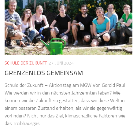
SCHULE DER ZUKUNFT
27. JUNI 2024
GRENZENLOS GEMEINSAM
Schule der Zukunft – Aktionstag am MGW Von Gerold Paul
Wie werden wir in den nächsten Jahrzehnten leben? Wie
können wir die Zukunft so gestalten, dass wir diese Welt in
einem besseren Zustand erhalten, als wir sie gegenwärtig
vorfinden? Nicht nur das Ziel, klimaschädliche Faktoren wie
das Treibhausgas...