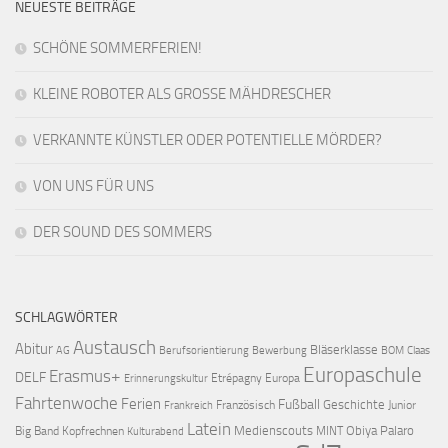
NEUESTE BEITRÄGE
SCHÖNE SOMMERFERIEN!
KLEINE ROBOTER ALS GROSSE MÄHDRESCHER
VERKANNTE KÜNSTLER ODER POTENTIELLE MÖRDER?
VON UNS FÜR UNS
DER SOUND DES SOMMERS
SCHLAGWÖRTER
Austausch
Abitur
Bläserklasse
AG
Berufsorientierung
Bewerbung
BOM
Claas
Europaschule
Erasmus+
DELF
Etrépagny
Europa
Erinnerungskultur
Fahrtenwoche
Ferien
Fußball
Geschichte
Französisch
Junior
Frankreich
Latein
Medienscouts
Obiya Palaro
Big Band
Kopfrechnen
MINT
Kulturabend