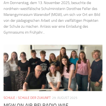
Am Donnerstag, dem 13. November 2025, besuchte die
nordrhein-westfälische Schulministerin Dorothee Feller das
Mariengymnasium Warendorf (MGW), um sich vor Ort ein Bild
von der pädagogischen Arbeit und den vielfältigen Projekten
der Schule zu machen. Anlass war eine Einladung des
Gymnasiums im Frühjahr...
SCHULE
/
SCHULE DER ZUKUNFT
29. AUGUST 2025
MGW ON AIR BEI RADIO WAF