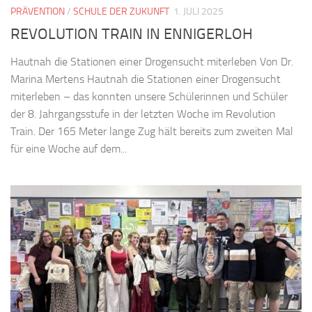
PRÄVENTION
/
SCHULE DER ZUKUNFT
1. JULI 2025
REVOLUTION TRAIN IN ENNIGERLOH
Hautnah die Stationen einer Drogensucht miterleben Von Dr.
Marina Mertens Hautnah die Stationen einer Drogensucht
miterleben – das konnten unsere Schülerinnen und Schüler
der 8. Jahrgangsstufe in der letzten Woche im Revolution
Train. Der 165 Meter lange Zug hält bereits zum zweiten Mal
für eine Woche auf dem...