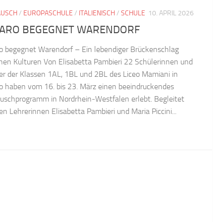
AUSCH
/
EUROPASCHULE
/
ITALIENISCH
/
SCHULE
10. APRIL 2026
ARO BEGEGNET WARENDORF
o begegnet Warendorf – Ein lebendiger Brückenschlag
hen Kulturen Von Elisabetta Pambieri 22 Schülerinnen und
er der Klassen 1AL, 1BL und 2BL des Liceo Mamiani in
o haben vom 16. bis 23. März einen beeindruckendes
uschprogramm in Nordrhein‑Westfalen erlebt. Begleitet
en Lehrerinnen Elisabetta Pambieri und Maria Piccini...