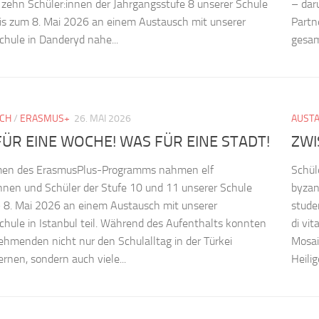
ehn Schüler:innen der Jahrgangsstufe 8 unserer Schule
– dar
is zum 8. Mai 2026 an einem Austausch mit unserer
Partn
chule in Danderyd nahe...
gesam
CH
/
ERASMUS+
26. MAI 2026
AUST
ÜR EINE WOCHE! WAS FÜR EINE STADT!
ZWI
en des ErasmusPlus-Programms nahmen elf
Schül
nnen und Schüler der Stufe 10 und 11 unserer Schule
byzan
 8. Mai 2026 an einem Austausch mit unserer
studen
chule in Istanbul teil. Während des Aufenthalts konnten
di vi
nehmenden nicht nur den Schulalltag in der Türkei
Mosai
rnen, sondern auch viele...
Heilig