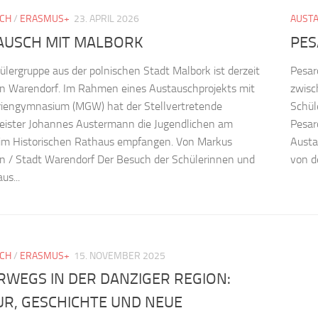
CH
/
ERASMUS+
23. APRIL 2026
AUST
AUSCH MIT MALBORK
PES
ülergruppe aus der polnischen Stadt Malbork ist derzeit
Pesar
in Warendorf. Im Rahmen eines Austauschprojekts mit
zwisc
iengymnasium (MGW) hat der Stellvertretende
Schül
eister Johannes Austermann die Jugendlichen am
Pesar
im Historischen Rathaus empfangen. Von Markus
Austa
 / Stadt Warendorf Der Besuch der Schülerinnen und
von d
us...
CH
/
ERASMUS+
15. NOVEMBER 2025
RWEGS IN DER DANZIGER REGION:
UR, GESCHICHTE UND NEUE