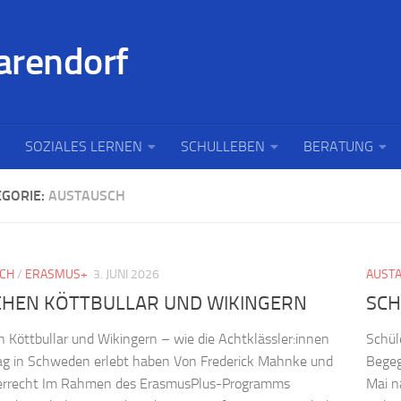
SOZIALES LERNEN
SCHULLEBEN
BERATUNG
EGORIE:
AUSTAUSCH
CH
/
ERASMUS+
3. JUNI 2026
AUST
CHEN KÖTTBULLAR UND WIKINGERN
SCH
 Köttbullar und Wikingern – wie die Achtklässler:innen
Schül
ag in Schweden erlebt haben Von Frederick Mahnke und
Begeg
errecht Im Rahmen des ErasmusPlus-Programms
Mai n