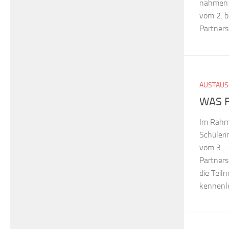
nahmen z
vom 2. b
Partners
AUSTAUS
WAS F
Im Rahm
Schüleri
vom 3. –
Partners
die Teil
kennenle