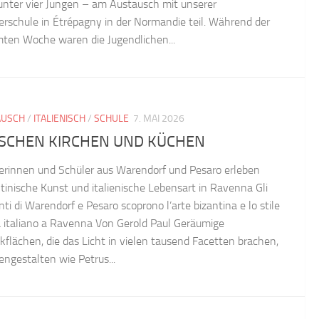
unter vier Jungen – am Austausch mit unserer
erschule in Étrépagny in der Normandie teil. Während der
ten Woche waren die Jugendlichen...
AUSCH
/
ITALIENISCH
/
SCHULE
7. MAI 2026
SCHEN KIRCHEN UND KÜCHEN
erinnen und Schüler aus Warendorf und Pesaro erleben
tinische Kunst und italienische Lebensart in Ravenna Gli
ti di Warendorf e Pesaro scoprono l’arte bizantina e lo stile
ta italiano a Ravenna Von Gerold Paul Geräumige
kflächen, die das Licht in vielen tausend Facetten brachen,
engestalten wie Petrus...