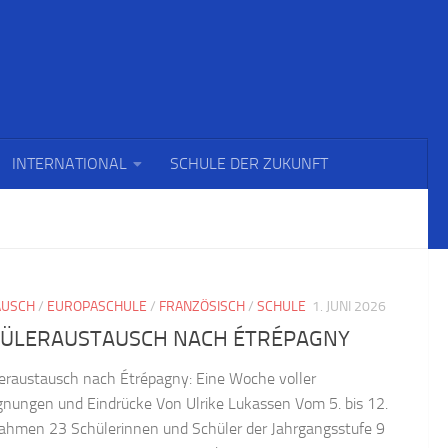
INTERNATIONAL
SCHULE DER ZUKUNFT
AUSCH
/
EUROPASCHULE
/
FRANZÖSISCH
/
SCHULE
1. JUNI 2026
ÜLERAUSTAUSCH NACH ÉTRÉPAGNY
eraustausch nach Étrépagny: Eine Woche voller
nungen und Eindrücke Von Ulrike Lukassen Vom 5. bis 12.
ahmen 23 Schülerinnen und Schüler der Jahrgangsstufe 9