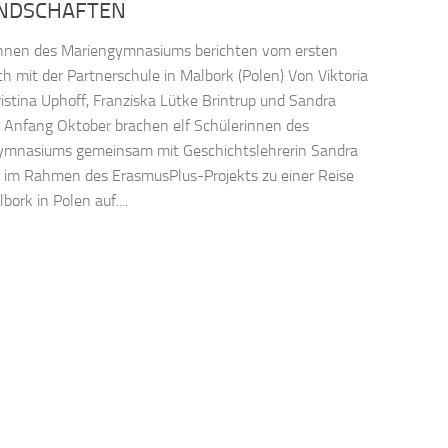
NDSCHAFTEN
innen des Mariengymnasiums berichten vom ersten
h mit der Partnerschule in Malbork (Polen) Von Viktoria
ristina Uphoff, Franziska Lütke Brintrup und Sandra
 Anfang Oktober brachen elf Schülerinnen des
ymnasiums gemeinsam mit Geschichtslehrerin Sandra
 im Rahmen des ErasmusPlus-Projekts zu einer Reise
ork in Polen auf....