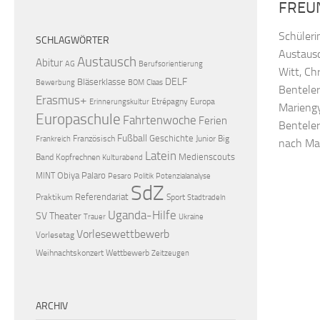
FREU
Schüler
SCHLAGWÖRTER
Austausc
Austausch
Abitur
AG
Berufsorientierung
Witt, Ch
DELF
Bläserklasse
Bewerbung
BOM
Claas
Benteler
Erasmus+
Etrépagny
Europa
Erinnerungskultur
Marieng
Europaschule
Fahrtenwoche
Ferien
Benteler
Fußball
Geschichte
Französisch
Junior Big
Frankreich
nach Malb
Latein
Medienscouts
Band
Kopfrechnen
Kulturabend
Obiya Palaro
MINT
Pesaro
Politik
Potenzialanalyse
SdZ
Referendariat
Praktikum
Sport
Stadtradeln
Uganda-Hilfe
SV
Theater
Trauer
Ukraine
Vorlesewettbewerb
Vorlesetag
Weihnachtskonzert
Wettbewerb
Zeitzeugen
ARCHIV