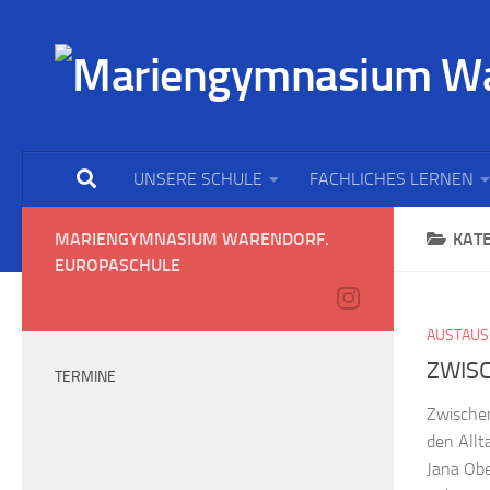
UNSERE SCHULE
FACHLICHES LERNEN
MARIENGYMNASIUM WARENDORF.
KAT
EUROPASCHULE
AUSTAUS
ZWIS
TERMINE
Zwischen
den Allt
Jana Ob