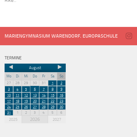
Rike...
MARIENGYMNASIUM WARENDORF. EUROPASCHULE
TERMINE
August
Mo
Di
Mi
Do
Fr
Sa
So
27
28
29
30
31
1
2
3
4
5
6
7
8
9
10
11
12
13
14
15
16
17
18
19
20
21
22
23
24
25
26
27
28
29
30
1
2
3
4
5
6
31
2026
2025
2027