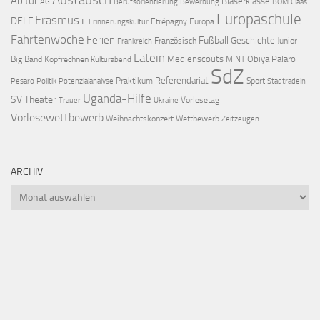
Abitur
Bläserklasse
AG
Berufsorientierung
Bewerbung
BOM
Claas
Europaschule
Erasmus+
DELF
Etrépagny
Europa
Erinnerungskultur
Fahrtenwoche
Ferien
Fußball
Geschichte
Französisch
Junior
Frankreich
Latein
Medienscouts
Obiya Palaro
Big Band
Kopfrechnen
MINT
Kulturabend
SdZ
Referendariat
Praktikum
Sport
Pesaro
Politik
Potenzialanalyse
Stadtradeln
Uganda-Hilfe
SV
Theater
Vorlesetag
Trauer
Ukraine
Vorlesewettbewerb
Weihnachtskonzert
Wettbewerb
Zeitzeugen
ARCHIV