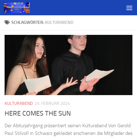
SCHLAGWÖRTER:
KULTURABEND
KULTURABEND
25. FEBRUAR 2024
HERE COMES THE SUN
Der Abiturjahrgang präsentiert seinen Kulturabend Von Gerold
Paul Stilvoll in Schwarz gekleidet erschienen die Mitglieder des