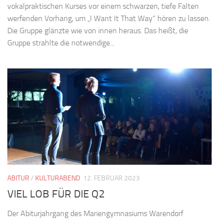
vokalpraktischen Kurses vor einem schwarzen, tiefe Falten
werfenden Vorhang, um „I Want It That Way“ hören zu lassen.
Die Gruppe glänzte wie von innen heraus. Das heißt, die
Gruppe strahlte die notwendige...
ABITUR
/
KULTURABEND
12. FEBRUAR 2023
VIEL LOB FÜR DIE Q2
Der Abiturjahrgang des Mariengymnasiums Warendorf