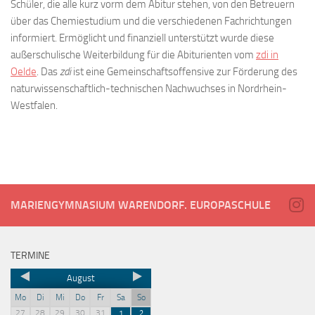
Schüler, die alle kurz vorm dem Abitur stehen, von den Betreuern
über das Chemiestudium und die verschiedenen Fachrichtungen
informiert. Ermöglicht und finanziell unterstützt wurde diese
außerschulische Weiterbildung für die Abiturienten vom
zdi in
Oelde
. Das
zdi
ist eine Gemeinschaftsoffensive zur Förderung des
naturwissenschaftlich-technischen Nachwuchses in Nordrhein-
Westfalen.
MARIENGYMNASIUM WARENDORF. EUROPASCHULE
TERMINE
August
Mo
Di
Mi
Do
Fr
Sa
So
27
28
29
30
31
1
2