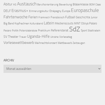
Austausch
Abitur
Bläserklasse
AG
Berufsorientierung
Bewerbung
BOM
Claas
Europaschule
Erasmus+
DELF
Etrépagny
Europa
Erinnerungskultur
Fahrtenwoche
Ferien
Fußball
Geschichte
Französisch
Junior
Frankreich
Latein
Medienscouts
Obiya Palaro
Big Band
Kopfrechnen
MINT
Kulturabend
SdZ
Referendariat
Praktikum
Sport
Pesaro
Politik
Potenzialanalyse
Stadtradeln
Uganda-Hilfe
SV
Theater
Vorlesetag
Trauer
Ukraine
Vorlesewettbewerb
Weihnachtskonzert
Wettbewerb
Zeitzeugen
ARCHIV