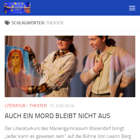
SCHLAGWÖRTER:
THEATER
LITERATUR
/
THEATER
15. JUNI 2026
AUCH EIN MORD BLEIBT NICHT AUS
Der Literaturkurs des Mariengymnasium Warendorf bringt
„Jeder kann es gewesen sein“ auf die Bühne Von Leann Berg