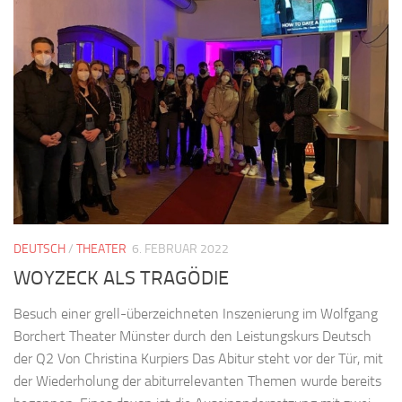
DEUTSCH
/
THEATER
6. FEBRUAR 2022
WOYZECK ALS TRAGÖDIE
Besuch einer grell-überzeichneten Inszenierung im Wolfgang
Borchert Theater Münster durch den Leistungskurs Deutsch
der Q2 Von Christina Kurpiers Das Abitur steht vor der Tür, mit
der Wiederholung der abiturrelevanten Themen wurde bereits