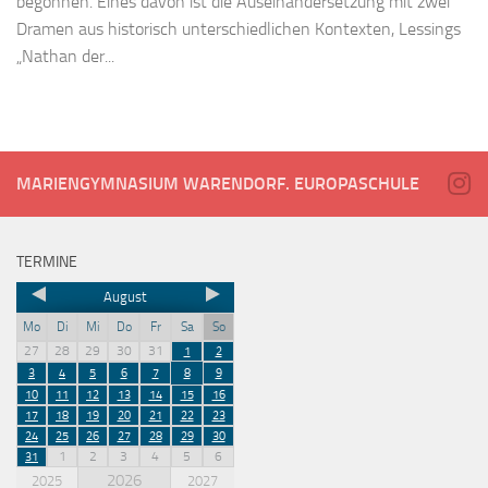
begonnen. Eines davon ist die Auseinandersetzung mit zwei
Dramen aus historisch unterschiedlichen Kontexten, Lessings
„Nathan der...
MARIENGYMNASIUM WARENDORF. EUROPASCHULE
TERMINE
August
Mo
Di
Mi
Do
Fr
Sa
So
27
28
29
30
31
1
2
3
4
5
6
7
8
9
10
11
12
13
14
15
16
17
18
19
20
21
22
23
24
25
26
27
28
29
30
1
2
3
4
5
6
31
2026
2025
2027