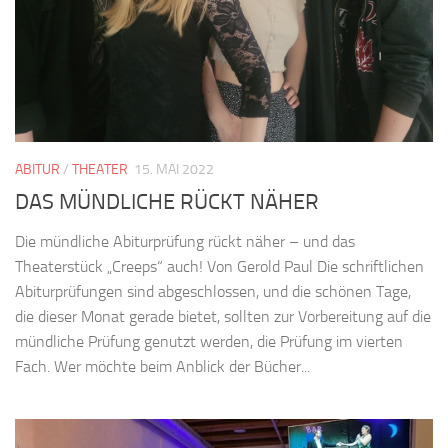
ABITUR
/
THEATER
15. MAI 2022
DAS MÜNDLICHE RÜCKT NÄHER
Die mündliche Abiturprüfung rückt näher – und das
Theaterstück „Creeps“ auch! Von Gerold Paul Die schriftlichen
Abiturprüfungen sind abgeschlossen, und die schönen Tage,
die dieser Monat gerade bietet, sollten zur Vorbereitung auf die
mündliche Prüfung genutzt werden, die Prüfung im vierten
Fach. Wer möchte beim Anblick der Bücher...