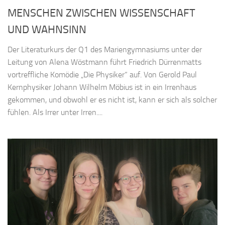
MENSCHEN ZWISCHEN WISSENSCHAFT
UND WAHNSINN
Der Literaturkurs der Q1 des Mariengymnasiums unter der
Leitung von Alena Wöstmann führt Friedrich Dürrenmatts
vortreffliche Komödie „Die Physiker“ auf. Von Gerold Paul
Kernphysiker Johann Wilhelm Möbius ist in ein Irrenhaus
gekommen, und obwohl er es nicht ist, kann er sich als solcher
fühlen. Als Irrer unter Irren....