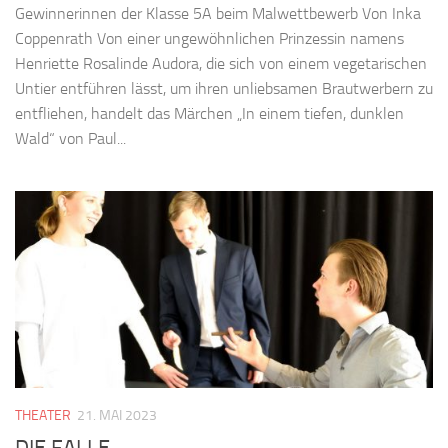
Gewinnerinnen der Klasse 5A beim Malwettbewerb Von Inka
Coppenrath Von einer ungewöhnlichen Prinzessin namens
Henriette Rosalinde Audora, die sich von einem vegetarischen
Untier entführen lässt, um ihren unliebsamen Brautwerbern zu
entfliehen, handelt das Märchen „In einem tiefen, dunklen
Wald“ von Paul...
THEATER
21. MAI 2023