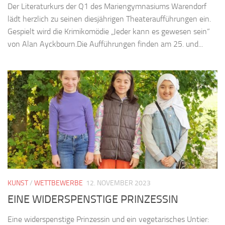
Der Literaturkurs der Q1 des Mariengymnasiums Warendorf
lädt herzlich zu seinen diesjährigen Theateraufführungen ein.
Gespielt wird die Krimikomödie „Jeder kann es gewesen sein“
von Alan Ayckbourn.Die Aufführungen finden am 25. und...
KUNST
/
WETTBEWERBE
12. NOVEMBER 2023
EINE WIDERSPENSTIGE PRINZESSIN
Eine widerspenstige Prinzessin und ein vegetarisches Untier: