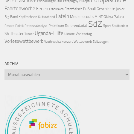
Erasmus+
DELF
Etrépagny
Europa
Erinnerungskultur
Fahrtenwoche
Ferien
Fußball
Geschichte
Französisch
Junior
Frankreich
Latein
Medienscouts
Obiya Palaro
Big Band
Kopfrechnen
MINT
Kulturabend
SdZ
Referendariat
Praktikum
Sport
Pesaro
Politik
Potenzialanalyse
Stadtradeln
Uganda-Hilfe
SV
Theater
Vorlesetag
Trauer
Ukraine
Vorlesewettbewerb
Weihnachtskonzert
Wettbewerb
Zeitzeugen
ARCHIV