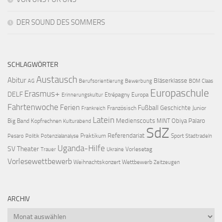
DER SOUND DES SOMMERS
SCHLAGWÖRTER
Austausch
Abitur
Bläserklasse
AG
Berufsorientierung
Bewerbung
BOM
Claas
Europaschule
Erasmus+
DELF
Etrépagny
Europa
Erinnerungskultur
Fahrtenwoche
Ferien
Fußball
Geschichte
Französisch
Junior
Frankreich
Latein
Medienscouts
Obiya Palaro
Big Band
Kopfrechnen
MINT
Kulturabend
SdZ
Referendariat
Praktikum
Sport
Pesaro
Politik
Potenzialanalyse
Stadtradeln
Uganda-Hilfe
SV
Theater
Vorlesetag
Trauer
Ukraine
Vorlesewettbewerb
Weihnachtskonzert
Wettbewerb
Zeitzeugen
ARCHIV