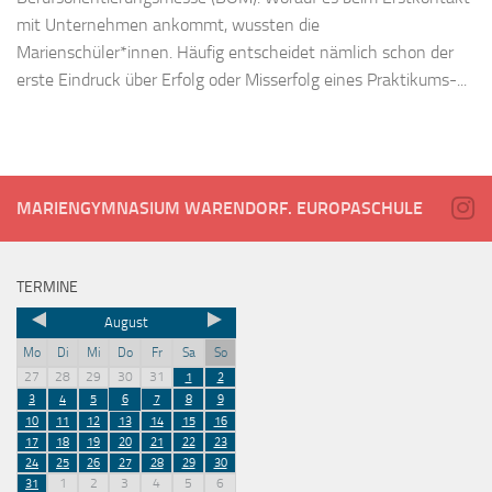
mit Unternehmen ankommt, wussten die
Marienschüler*innen. Häufig entscheidet nämlich schon der
erste Eindruck über Erfolg oder Misserfolg eines Praktikums-...
MARIENGYMNASIUM WARENDORF. EUROPASCHULE
TERMINE
August
Mo
Di
Mi
Do
Fr
Sa
So
27
28
29
30
31
1
2
3
4
5
6
7
8
9
10
11
12
13
14
15
16
17
18
19
20
21
22
23
24
25
26
27
28
29
30
1
2
3
4
5
6
31