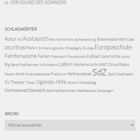
DER SOUND DES SOMMERS
SCHLAGWÖRTER
Austausch
Abitur
Bläserklasse
AG
Berufsorientierung
Bewerbung
BOM
Claas
Europaschule
Erasmus+
DELF
Etrépagny
Europa
Erinnerungskultur
Fahrtenwoche
Ferien
Fußball
Geschichte
Französisch
Junior
Frankreich
Latein
Medienscouts
Obiya Palaro
Big Band
Kopfrechnen
MINT
Kulturabend
SdZ
Referendariat
Praktikum
Sport
Pesaro
Politik
Potenzialanalyse
Stadtradeln
Uganda-Hilfe
SV
Theater
Vorlesetag
Trauer
Ukraine
Vorlesewettbewerb
Weihnachtskonzert
Wettbewerb
Zeitzeugen
ARCHIV