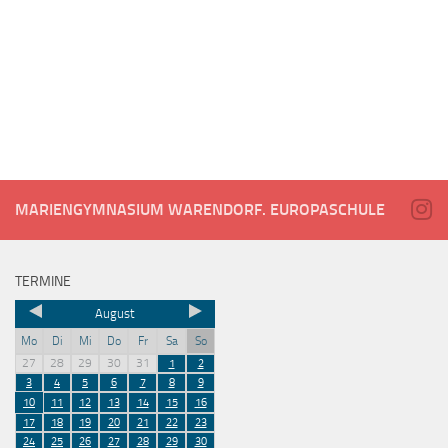
MARIENGYMNASIUM WARENDORF. EUROPASCHULE
TERMINE
August
Mo
Di
Mi
Do
Fr
Sa
So
27
28
29
30
31
1
2
3
4
5
6
7
8
9
10
11
12
13
14
15
16
17
18
19
20
21
22
23
24
25
26
27
28
29
30