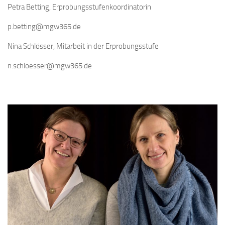
Petra Betting, Erprobungsstufenkoordinatorin
p.betting@mgw365.de
Nina Schlösser, Mitarbeit in der Erprobungsstufe
n.schloesser@mgw365.de