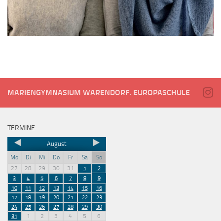
MARIENGYMNASIUM WARENDORF. EUROPASCHULE
TERMINE
August
Mo
Di
Mi
Do
Fr
Sa
So
27
28
29
30
31
1
2
3
4
5
6
7
8
9
10
11
12
13
14
15
16
17
18
19
20
21
22
23
24
25
26
27
28
29
30
1
2
3
4
5
6
31