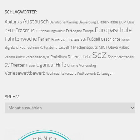
SCHLAGWÖRTER
Austausch
Abitur
Bläserklasse
AG
Berufsorientierung
Bewerbung
BOM
Claas
Europaschule
Erasmus+
DELF
Etrépagny
Europa
Erinnerungskultur
Fahrtenwoche
Ferien
Fußball
Geschichte
Französisch
Junior
Frankreich
Latein
Medienscouts
Obiya Palaro
Big Band
Kopfrechnen
MINT
Kulturabend
SdZ
Referendariat
Praktikum
Sport
Pesaro
Politik
Potenzialanalyse
Stadtradeln
Uganda-Hilfe
SV
Theater
Vorlesetag
Trauer
Ukraine
Vorlesewettbewerb
Weihnachtskonzert
Wettbewerb
Zeitzeugen
ARCHIV