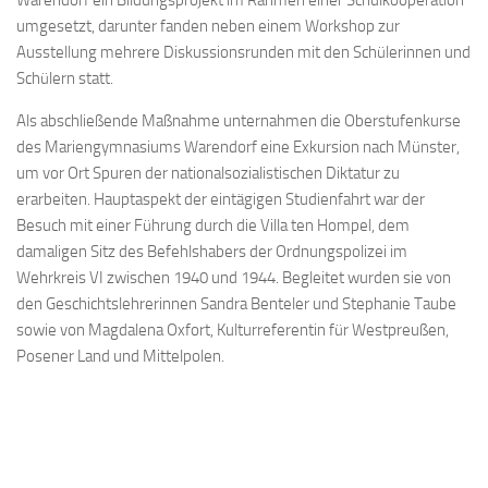
Warendorf ein Bildungsprojekt im Rahmen einer Schulkooperation
umgesetzt, darunter fanden neben einem Workshop zur
Ausstellung mehrere Diskussionsrunden mit den Schülerinnen und
Schülern statt.
Als abschließende Maßnahme unternahmen die Oberstufenkurse
des Mariengymnasiums Warendorf eine Exkursion nach Münster,
um vor Ort Spuren der nationalsozialistischen Diktatur zu
erarbeiten. Hauptaspekt der eintägigen Studienfahrt war der
Besuch mit einer Führung durch die Villa ten Hompel, dem
damaligen Sitz des Befehlshabers der Ordnungspolizei im
Wehrkreis VI zwischen 1940 und 1944. Begleitet wurden sie von
den Geschichtslehrerinnen Sandra Benteler und Stephanie Taube
sowie von Magdalena Oxfort, Kulturreferentin für Westpreußen,
Posener Land und Mittelpolen.