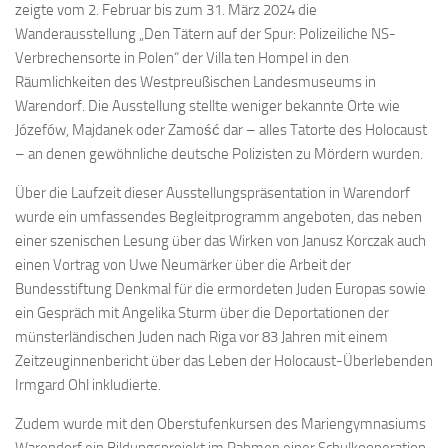
zeigte vom 2. Februar bis zum 31. März 2024 die
Wanderausstellung „Den Tätern auf der Spur: Polizeiliche NS-
Verbrechensorte in Polen“ der Villa ten Hompel in den
Räumlichkeiten des Westpreußischen Landesmuseums in
Warendorf. Die Ausstellung stellte weniger bekannte Orte wie
Józefów, Majdanek oder Zamość dar – alles Tatorte des Holocaust
– an denen gewöhnliche deutsche Polizisten zu Mördern wurden.
Über die Laufzeit dieser Ausstellungspräsentation in Warendorf
wurde ein umfassendes Begleitprogramm angeboten, das neben
einer szenischen Lesung über das Wirken von Janusz Korczak auch
einen Vortrag von Uwe Neumärker über die Arbeit der
Bundesstiftung Denkmal für die ermordeten Juden Europas sowie
ein Gespräch mit Angelika Sturm über die Deportationen der
münsterländischen Juden nach Riga vor 83 Jahren mit einem
Zeitzeuginnenbericht über das Leben der Holocaust-Überlebenden
Irmgard Ohl inkludierte.
Zudem wurde mit den Oberstufenkursen des Mariengymnasiums