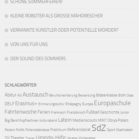
SCHÖNE SOMMERFERIEN!
KLEINE ROBOTER ALS GROSSE MÄHDRESCHER
VERKANNTE KÜNSTLER ODER POTENTIELLE MÖRDER?
VON UNS FÜR UNS
DER SOUND DES SOMMERS
SCHLAGWÖRTER
Austausch
Abitur
Bläserklasse
AG
Berufsorientierung
Bewerbung
BOM
Claas
Europaschule
Erasmus+
DELF
Etrépagny
Europa
Erinnerungskultur
Fahrtenwoche
Ferien
Fußball
Geschichte
Französisch
Junior
Frankreich
Latein
Medienscouts
Obiya Palaro
Big Band
Kopfrechnen
MINT
Kulturabend
SdZ
Referendariat
Praktikum
Sport
Pesaro
Politik
Potenzialanalyse
Stadtradeln
Uganda-Hilfe
SV
Theater
Vorlesetag
Trauer
Ukraine