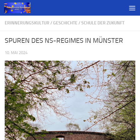
ERINNERUNGSKULTUR
/
GESCHICHTE
/
SCHULE DER ZUKUNFT
SPUREN DES NS-REGIMES IN MÜNSTER
10. MAI 2024