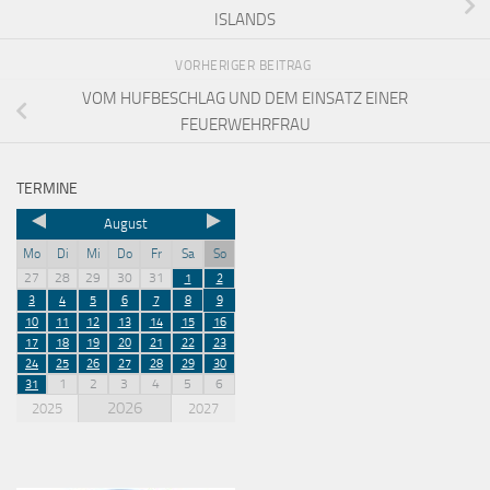
ISLANDS
VORHERIGER BEITRAG
VOM HUFBESCHLAG UND DEM EINSATZ EINER
FEUERWEHRFRAU
TERMINE
August
Mo
Di
Mi
Do
Fr
Sa
So
27
28
29
30
31
1
2
3
4
5
6
7
8
9
10
11
12
13
14
15
16
17
18
19
20
21
22
23
24
25
26
27
28
29
30
1
2
3
4
5
6
31
2026
2025
2027