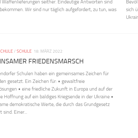
d Waffenlieferungen seither. Eindeutige Antworten sind
Bevöl
 bekommen. Wir sind nur täglich aufgefordert, zu tun, was
sich 
Ukrain
SCHULE
/
SCHULE
18. MÄRZ 2022
INSAMER FRIEDENSMARSCH
ndorfer Schulen haben ein gemeinsames Zeichen für
den gesetzt. Ein Zeichen für: • gewaltfreie
lösungen • eine friedliche Zukunft in Europa und auf der
ie Hoffnung auf ein baldiges Kriegsende in der Ukraine •
ame demokratische Werte, die durch das Grundgesetz
 sind. Einer...