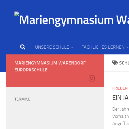
UNSERE SCHULE
FACHLICHES LERNEN
MARIENGYMNASIUM WARENDORF.
SCH
EUROPASCHULE
FRIEDEN
EIN J
TERMINE
Der Jahr
Verhältn
Angriff 