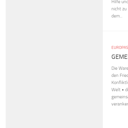
Hilfe un
nicht zu
dem...
EUROPA
GEME
Die Ware
den Frie
Konflikt
Welt • d
gemeins
verankert