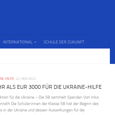
INTERNATIONAL
SCHULE DER ZUKUNFT
NE-HILFE
22. MAI 2022
R ALS EUR 3000 FÜR DIE UKRAINE-HILFE
aktion für die Ukraine – Die 5B sammelt Spenden Von Inka
nrath Die Schüler:innen der Klasse 5B hat der Beginn des
es in der Ukraine und dessen Auswirkungen für die