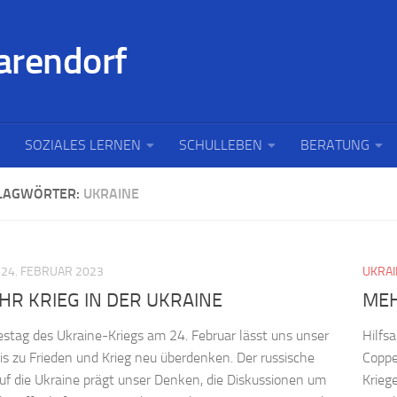
SOZIALES LERNEN
SCHULLEBEN
BERATUNG
LAGWÖRTER:
UKRAINE
24. FEBRUAR 2023
UKRAI
AHR KRIEG IN DER UKRAINE
MEH
estag des Ukraine-Kriegs am 24. Februar lässt uns unser
Hilfs
is zu Frieden und Krieg neu überdenken. Der russische
Coppe
auf die Ukraine prägt unser Denken, die Diskussionen um
Krieg