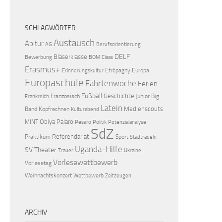
SCHLAGWÖRTER
Austausch
Abitur
AG
Berufsorientierung
DELF
Bläserklasse
Bewerbung
BOM
Claas
Erasmus+
Etrépagny
Europa
Erinnerungskultur
Europaschule
Fahrtenwoche
Ferien
Fußball
Geschichte
Französisch
Junior Big
Frankreich
Latein
Medienscouts
Band
Kopfrechnen
Kulturabend
Obiya Palaro
MINT
Pesaro
Politik
Potenzialanalyse
SdZ
Referendariat
Praktikum
Sport
Stadtradeln
Uganda-Hilfe
SV
Theater
Trauer
Ukraine
Vorlesewettbewerb
Vorlesetag
Weihnachtskonzert
Wettbewerb
Zeitzeugen
ARCHIV