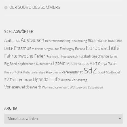
DER SOUND DES SOMMERS
SCHLAGWÖRTER
Austausch
Abitur
Bläserklasse
AG
Berufsorientierung
Bewerbung
BOM
Claas
Europaschule
Erasmus+
DELF
Etrépagny
Europa
Erinnerungskultur
Fahrtenwoche
Ferien
Fußball
Geschichte
Französisch
Junior
Frankreich
Latein
Medienscouts
Obiya Palaro
Big Band
Kopfrechnen
MINT
Kulturabend
SdZ
Referendariat
Praktikum
Sport
Pesaro
Politik
Potenzialanalyse
Stadtradeln
Uganda-Hilfe
SV
Theater
Vorlesetag
Trauer
Ukraine
Vorlesewettbewerb
Weihnachtskonzert
Wettbewerb
Zeitzeugen
ARCHIV