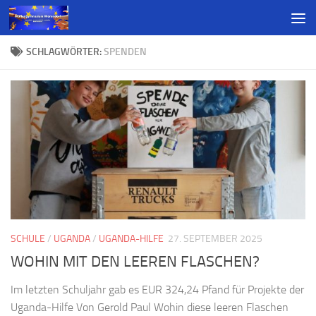
SCHLAGWÖRTER:
SPENDEN
SCHULE
/
UGANDA
/
UGANDA-HILFE
27. SEPTEMBER 2025
WOHIN MIT DEN LEEREN FLASCHEN?
Im letzten Schuljahr gab es EUR 324,24 Pfand für Projekte der
Uganda-Hilfe Von Gerold Paul Wohin diese leeren Flaschen