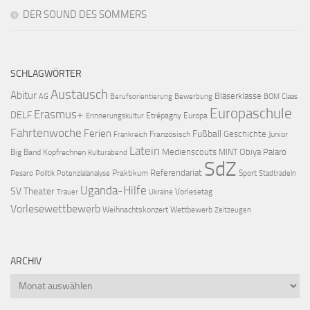
DER SOUND DES SOMMERS
SCHLAGWÖRTER
Austausch
Abitur
Bläserklasse
AG
Berufsorientierung
Bewerbung
BOM
Claas
Europaschule
Erasmus+
DELF
Etrépagny
Europa
Erinnerungskultur
Fahrtenwoche
Ferien
Fußball
Geschichte
Französisch
Junior
Frankreich
Latein
Medienscouts
Obiya Palaro
Big Band
Kopfrechnen
MINT
Kulturabend
SdZ
Referendariat
Praktikum
Sport
Pesaro
Politik
Potenzialanalyse
Stadtradeln
Uganda-Hilfe
SV
Theater
Vorlesetag
Trauer
Ukraine
Vorlesewettbewerb
Weihnachtskonzert
Wettbewerb
Zeitzeugen
ARCHIV