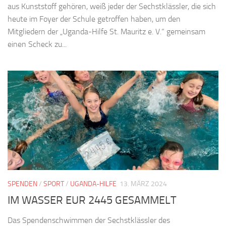
aus Kunststoff gehören, weiß jeder der Sechstklässler, die sich
heute im Foyer der Schule getroffen haben, um den
Mitgliedern der „Uganda-Hilfe St. Mauritz e. V.“ gemeinsam
einen Scheck zu...
SPENDEN
/
SPORT
/
UGANDA-HILFE
13. MÄRZ 2024
IM WASSER EUR 2445 GESAMMELT
Das Spendenschwimmen der Sechstklässler des