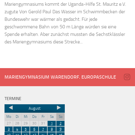
Mariengymnasiums kommt der Uganda-Hilfe St. Mauritz e.V.
zugute Von Gerold Paul Das Wasser im Schwimmbecken der
Bundeswehr war wärmer als gedacht. Für jede
geschwommene Bahn von 50 m Länge würden sie eine
Spende erhalten. Aber zunächst mussten die Sechstklässler
des Mariengymnasiums diese Strecke...
MARIENGYMNASIUM WARENDORF. EUROPASCHULE
TERMINE
August
Mo
Di
Mi
Do
Fr
Sa
So
27
28
29
30
31
1
2
3
4
5
6
7
8
9