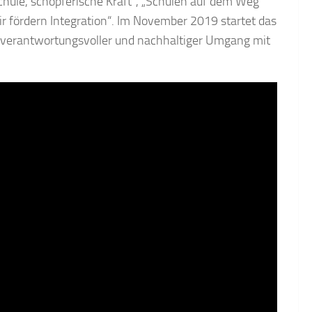
hule, schöpferische Kraft“, „Schulen auf dem Weg
 fördern Integration“. Im November 2019 startet das
 – verantwortungsvoller und nachhaltiger Umgang mit