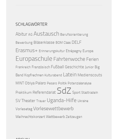
SCHLAGWÖRTER
Austausch
Abitur
AG
Berufsorientierung
DELF
Bläserklasse
Bewerbung
BOM
Claas
Erasmus+
Etrépagny
Europa
Erinnerungskultur
Europaschule
Fahrtenwoche
Ferien
Fußball
Geschichte
Französisch
Junior Big
Frankreich
Latein
Medienscouts
Band
Kopfrechnen
Kulturabend
Obiya Palaro
MINT
Pesaro
Politik
Potenzialanalyse
SdZ
Referendariat
Praktikum
Sport
Stadtradeln
Uganda-Hilfe
SV
Theater
Trauer
Ukraine
Vorlesewettbewerb
Vorlesetag
Weihnachtskonzert
Wettbewerb
Zeitzeugen