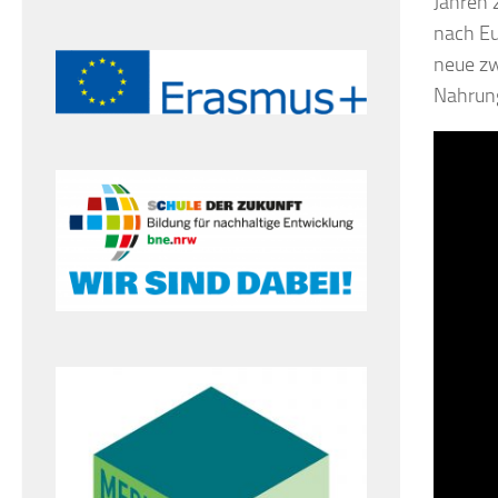
Jahren 
nach Eu
neue zw
Nahrung