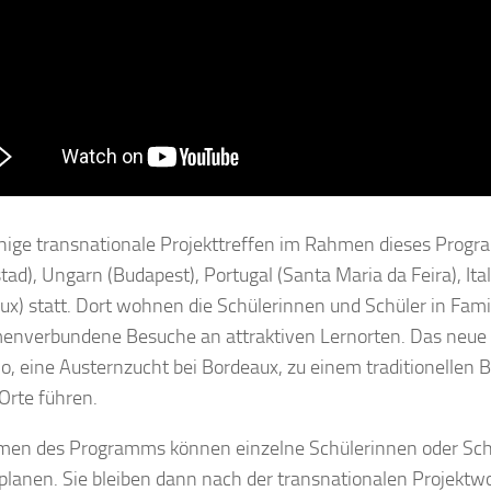
ige transnationale Projekttreffen im Rahmen dieses Prog
tad), Ungarn (Budapest), Portugal (Santa Maria da Feira), It
ux) statt. Dort wohnen die Schülerinnen und Schüler in Fami
enverbundene Besuche an attraktiven Lernorten. Das neue P
, eine Austernzucht bei Bordeaux, zu einem traditionellen Br
Orte führen.
en des Programms können einzelne Schülerinnen oder Schül
planen. Sie bleiben dann nach der transnationalen Projektwo