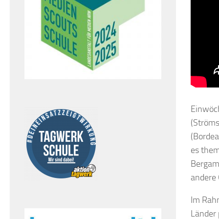
Einwöch
(Ströms
(Bordea
es them
Bergamo
andere 
Im Rahm
Länder 