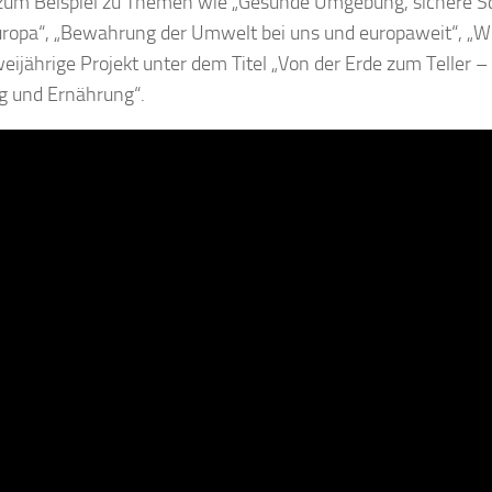
zum Beispiel zu Themen wie „Gesunde Umgebung, sichere Sc
ropa“, „Bewahrung der Umwelt bei uns und europaweit“, „Wir
eijährige Projekt unter dem Titel „Von der Erde zum Teller
 und Ernährung“.