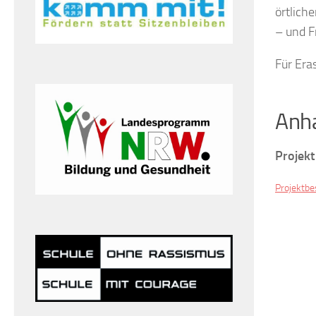
örtlich
– und F
Für Era
Anh
Projek
Projektbe