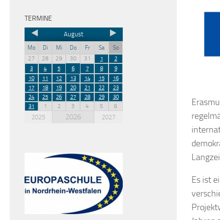
TERMINE
August
Mo
Di
Mi
Do
Fr
Sa
So
27
28
29
30
31
1
2
3
4
5
6
7
8
9
10
11
12
13
14
15
16
17
18
19
20
21
22
23
24
25
26
27
28
29
30
Erasmus
1
2
3
4
5
6
31
regelmä
2026
2025
2027
interna
demokra
Langzei
Es ist 
verschi
Projekt