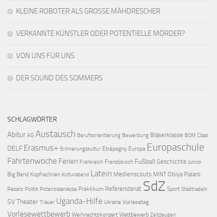
KLEINE ROBOTER ALS GROSSE MÄHDRESCHER
VERKANNTE KÜNSTLER ODER POTENTIELLE MÖRDER?
VON UNS FÜR UNS
DER SOUND DES SOMMERS
SCHLAGWÖRTER
Austausch
Abitur
Bläserklasse
AG
Berufsorientierung
Bewerbung
BOM
Claas
Europaschule
Erasmus+
DELF
Etrépagny
Europa
Erinnerungskultur
Fahrtenwoche
Ferien
Fußball
Geschichte
Französisch
Junior
Frankreich
Latein
Medienscouts
Obiya Palaro
Big Band
Kopfrechnen
MINT
Kulturabend
SdZ
Referendariat
Praktikum
Sport
Pesaro
Politik
Potenzialanalyse
Stadtradeln
Uganda-Hilfe
SV
Theater
Vorlesetag
Trauer
Ukraine
Vorlesewettbewerb
Weihnachtskonzert
Wettbewerb
Zeitzeugen