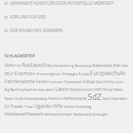
VERKANNTE KÜNSTLER ODER POTENTIELLE MÖRDER?
VON UNS FÜR UNS
DER SOUND DES SOMMERS
SCHLAGWÖRTER
Austausch
Abitur
Bläserklasse
AG
Berufsorientierung
Bewerbung
BOM
Claas
Europaschule
Erasmus+
DELF
Etrépagny
Europa
Erinnerungskultur
Fahrtenwoche
Ferien
Fußball
Geschichte
Französisch
Junior
Frankreich
Latein
Medienscouts
Obiya Palaro
Big Band
Kopfrechnen
MINT
Kulturabend
SdZ
Referendariat
Praktikum
Sport
Pesaro
Politik
Potenzialanalyse
Stadtradeln
Uganda-Hilfe
SV
Theater
Vorlesetag
Trauer
Ukraine
Vorlesewettbewerb
Weihnachtskonzert
Wettbewerb
Zeitzeugen