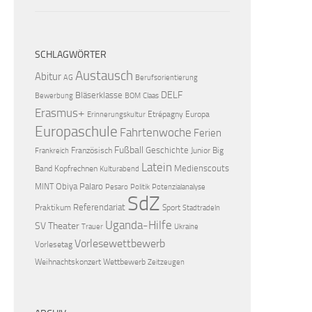
SCHLAGWÖRTER
Austausch
Abitur
AG
Berufsorientierung
DELF
Bläserklasse
Bewerbung
BOM
Claas
Erasmus+
Etrépagny
Europa
Erinnerungskultur
Europaschule
Fahrtenwoche
Ferien
Fußball
Geschichte
Französisch
Junior Big
Frankreich
Latein
Medienscouts
Band
Kopfrechnen
Kulturabend
Obiya Palaro
MINT
Pesaro
Politik
Potenzialanalyse
SdZ
Referendariat
Praktikum
Sport
Stadtradeln
Uganda-Hilfe
SV
Theater
Trauer
Ukraine
Vorlesewettbewerb
Vorlesetag
Weihnachtskonzert
Wettbewerb
Zeitzeugen