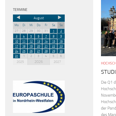
TERMINE
August
Mo
Di
Mi
Do
Fr
Sa
So
27
28
29
30
31
1
2
3
4
5
6
7
8
9
10
11
12
13
14
15
16
17
18
19
20
21
22
23
24
25
26
27
28
29
30
1
2
3
4
5
6
31
2026
2025
2027
HOCHSC
STUDI
Die Q1 
Hochsch
November
Hochschu
der Pand
des Mari