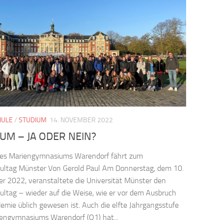
HULE
/
STUDIUM
14. NOVEMBER 2022
UM – JA ODER NEIN?
des Mariengymnasiums Warendorf fährt zum
ultag Münster Von Gerold Paul Am Donnerstag, dem 10.
 2022, veranstaltete die Universität Münster den
ltag – wieder auf die Weise, wie er vor dem Ausbruch
emie üblich gewesen ist. Auch die elfte Jahrgangsstufe
engymnasiums Warendorf (Q1) hat...