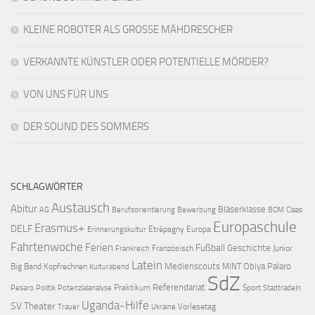
KLEINE ROBOTER ALS GROSSE MÄHDRESCHER
VERKANNTE KÜNSTLER ODER POTENTIELLE MÖRDER?
VON UNS FÜR UNS
DER SOUND DES SOMMERS
SCHLAGWÖRTER
Austausch
Abitur
Bläserklasse
AG
Berufsorientierung
Bewerbung
BOM
Claas
Europaschule
Erasmus+
DELF
Etrépagny
Europa
Erinnerungskultur
Fahrtenwoche
Ferien
Fußball
Geschichte
Französisch
Junior
Frankreich
Latein
Medienscouts
Obiya Palaro
Big Band
Kopfrechnen
MINT
Kulturabend
SdZ
Referendariat
Praktikum
Sport
Pesaro
Politik
Potenzialanalyse
Stadtradeln
Uganda-Hilfe
SV
Theater
Vorlesetag
Trauer
Ukraine