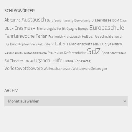
SCHLAGWÖRTER
Austausch
Abitur
Bläserklasse
AG
Berufsorientierung
Bewerbung
BOM
Claas
Europaschule
Erasmus+
DELF
Etrépagny
Europa
Erinnerungskultur
Fahrtenwoche
Ferien
Fußball
Geschichte
Französisch
Junior
Frankreich
Latein
Medienscouts
Obiya Palaro
Big Band
Kopfrechnen
MINT
Kulturabend
SdZ
Referendariat
Praktikum
Sport
Pesaro
Politik
Potenzialanalyse
Stadtradeln
Uganda-Hilfe
SV
Theater
Vorlesetag
Trauer
Ukraine
Vorlesewettbewerb
Weihnachtskonzert
Wettbewerb
Zeitzeugen
ARCHIV