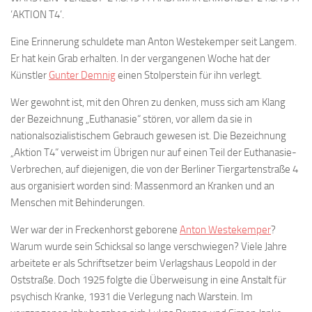
’AKTION T4’.
Eine Erinnerung schuldete man Anton Westekemper seit Langem.
Er hat kein Grab erhalten. In der vergangenen Woche hat der
Künstler
Gunter Demnig
einen Stolperstein für ihn verlegt.
Wer gewohnt ist, mit den Ohren zu denken, muss sich am Klang
der Bezeichnung „Euthanasie“ stören, vor allem da sie in
nationalsozialistischem Gebrauch gewesen ist. Die Bezeichnung
„Aktion T4“ verweist im Übrigen nur auf einen Teil der Euthanasie-
Verbrechen, auf diejenigen, die von der Berliner Tiergartenstraße 4
aus organisiert worden sind: Massenmord an Kranken und an
Menschen mit Behinderungen.
Wer war der in Freckenhorst geborene
Anton Westekemper
?
Warum wurde sein Schicksal so lange verschwiegen? Viele Jahre
arbeitete er als Schriftsetzer beim Verlagshaus Leopold in der
Oststraße. Doch 1925 folgte die Überweisung in eine Anstalt für
psychisch Kranke, 1931 die Verlegung nach Warstein. Im