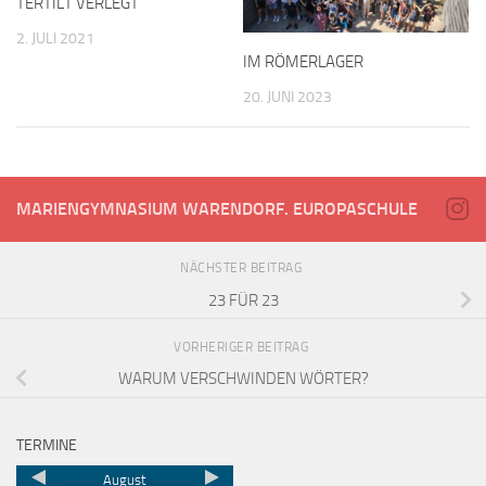
TERTILT VERLEGT
2. JULI 2021
IM RÖMERLAGER
20. JUNI 2023
MARIENGYMNASIUM WARENDORF. EUROPASCHULE
NÄCHSTER BEITRAG
23 FÜR 23
VORHERIGER BEITRAG
WARUM VERSCHWINDEN WÖRTER?
TERMINE
August