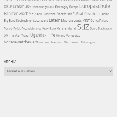
Europaschule
Erasmus+
DELF
Etrépagny
Europa
Erinnerungskultur
Fahrtenwoche
Ferien
Fußball
Geschichte
Französisch
Junior
Frankreich
Latein
Medienscouts
Obiya Palaro
Big Band
Kopfrechnen
MINT
Kulturabend
SdZ
Referendariat
Praktikum
Sport
Pesaro
Politik
Potenzialanalyse
Stadtradeln
Uganda-Hilfe
SV
Theater
Vorlesetag
Trauer
Ukraine
Vorlesewettbewerb
Weihnachtskonzert
Wettbewerb
Zeitzeugen
ARCHIV