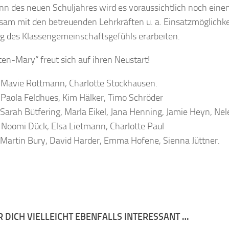
nn des neuen Schuljahres wird es voraussichtlich noch ein
am mit den betreuenden Lehrkräften u. a. Einsatzmöglichke
g des Klassengemeinschaftsgefühls erarbeiten.
ten-Mary“ freut sich auf ihren Neustart!
 Mavie Rottmann, Charlotte Stockhausen.
 Paola Feldhues, Kim Hälker, Timo Schröder
 Sarah Bütfering, Marla Eikel, Jana Henning, Jamie Heyn, Ne
 Noomi Dück, Elsa Lietmann, Charlotte Paul
 Martin Bury, David Harder, Emma Hofene, Sienna Jüttner.
R DICH VIELLEICHT EBENFALLS INTERESSANT …