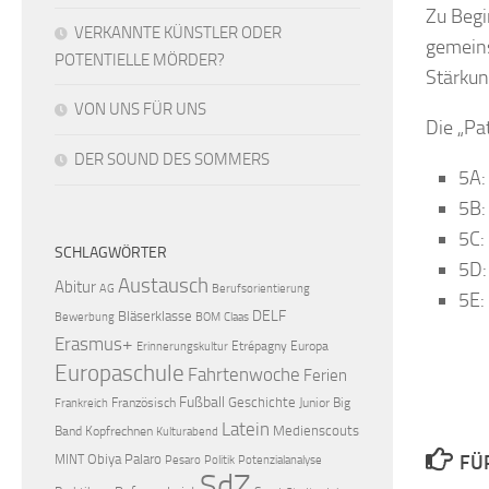
Zu Begi
VERKANNTE KÜNSTLER ODER
gemeins
POTENTIELLE MÖRDER?
Stärkun
VON UNS FÜR UNS
Die „Pa
DER SOUND DES SOMMERS
5A:
5B:
5C:
SCHLAGWÖRTER
5D:
Austausch
Abitur
AG
Berufsorientierung
5E:
DELF
Bläserklasse
Bewerbung
BOM
Claas
Erasmus+
Etrépagny
Europa
Erinnerungskultur
Europaschule
Fahrtenwoche
Ferien
Fußball
Geschichte
Französisch
Junior Big
Frankreich
Latein
Medienscouts
Band
Kopfrechnen
Kulturabend
Obiya Palaro
FÜ
MINT
Pesaro
Politik
Potenzialanalyse
SdZ