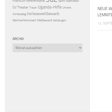
Referendariat
Praktikum
Sport
Stadtradeln
Uganda-Hilfe
SV
Theater
Trauer
Ukraine
NEUE W
Vorlesewettbewerb
Vorlesetag
LEMMT
Weihnachtskonzert
Wettbewerb
Zeitzeugen
12. SEP
ARCHIV