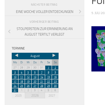
FÜ
NÄCHSTER BEITRAG
EINE WOCHE VOLLER ENTDECKUNGEN
5. JULI 2
VORHERIGER BEITRAG
STOLPERSTEIN ZUR ERINNERUNG AN
AUGUST TERTILT VERLEGT
TERMINE
August
Mo
Di
Mi
Do
Fr
Sa
So
27
28
29
30
31
1
2
3
4
5
6
7
8
9
10
11
12
13
14
15
16
17
18
19
20
21
22
23
24
25
26
27
28
29
30
1
2
3
4
5
6
31
2026
2025
2027