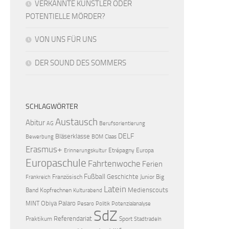
VERKANNTE KÜNSTLER ODER
POTENTIELLE MÖRDER?
VON UNS FÜR UNS
DER SOUND DES SOMMERS
SCHLAGWÖRTER
Austausch
Abitur
AG
Berufsorientierung
DELF
Bläserklasse
Bewerbung
BOM
Claas
Erasmus+
Etrépagny
Europa
Erinnerungskultur
Europaschule
Fahrtenwoche
Ferien
Fußball
Geschichte
Französisch
Junior Big
Frankreich
Latein
Medienscouts
Band
Kopfrechnen
Kulturabend
Obiya Palaro
MINT
Pesaro
Politik
Potenzialanalyse
SdZ
Referendariat
Praktikum
Sport
Stadtradeln