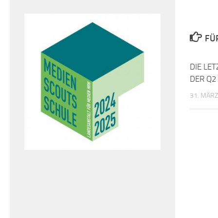
FÜ
DIE LE
DER Q2
31. MÄRZ