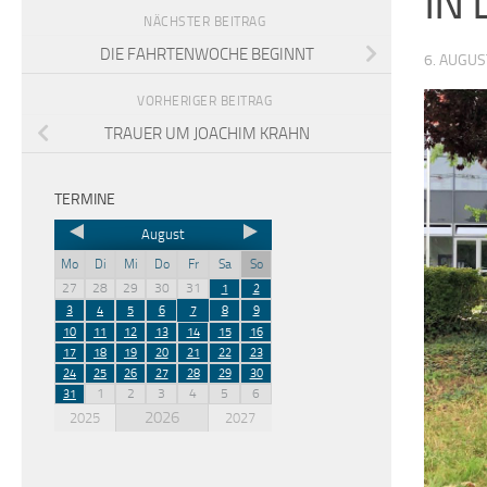
IN
NÄCHSTER BEITRAG
DIE FAHRTENWOCHE BEGINNT
6. AUGUS
VORHERIGER BEITRAG
TRAUER UM JOACHIM KRAHN
TERMINE
August
Mo
Di
Mi
Do
Fr
Sa
So
27
28
29
30
31
1
2
3
4
5
6
7
8
9
10
11
12
13
14
15
16
17
18
19
20
21
22
23
24
25
26
27
28
29
30
1
2
3
4
5
6
31
2026
2025
2027