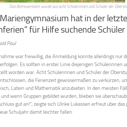
Das Betreuerteam wurde aus acht Schülerinnen und Schüler der Oberstuf
Mariengymnasium hat in der letz
nferien“ für Hilfe suchende Schüle
old Paul
lnahme war freiwillig, die Anmeldung konnte allerdings nur d
 erfolgen. Es sollten in erster Linie diejenigen Schülerinne
tellt worden war. Acht Schülerinnen und Schüler der Ober
ntschlossen, die Ferienzeit gewissermaßen zu verkürzen, um
isch, Latein und Mathematik anzubieten. In den meisten Fäl
, und wenn Gruppen gebildet wurden, blieben sie überschaub
chluss gut an!“, zeigte sich Ulrike Lukassen erfreut über das
eue Schuljahr damit leichter fallen.