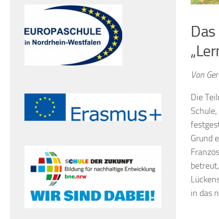
Das 
„Ler
Von Ger
Die Tei
Schule,
festges
Grund e
Französ
betreut
Lückens
in das n