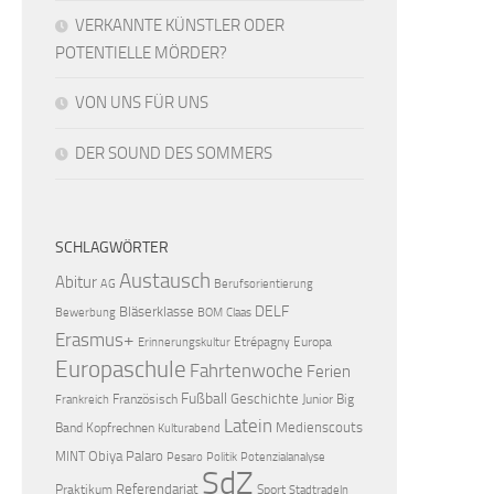
VERKANNTE KÜNSTLER ODER
POTENTIELLE MÖRDER?
VON UNS FÜR UNS
DER SOUND DES SOMMERS
SCHLAGWÖRTER
Austausch
Abitur
AG
Berufsorientierung
DELF
Bläserklasse
Bewerbung
BOM
Claas
Erasmus+
Etrépagny
Europa
Erinnerungskultur
Europaschule
Fahrtenwoche
Ferien
Fußball
Geschichte
Französisch
Junior Big
Frankreich
Latein
Medienscouts
Band
Kopfrechnen
Kulturabend
Obiya Palaro
MINT
Pesaro
Politik
Potenzialanalyse
SdZ
Referendariat
Praktikum
Sport
Stadtradeln