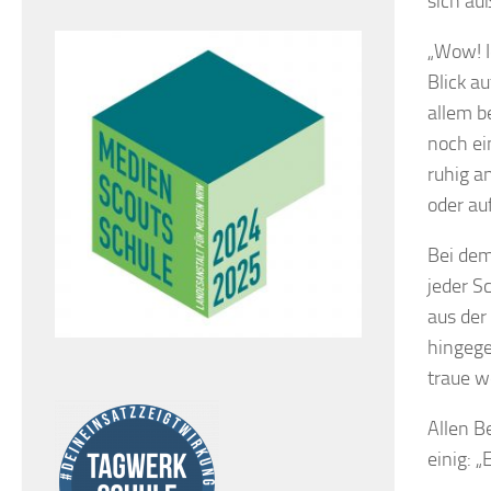
sich au
„Wow! I
Blick a
allem b
noch ei
ruhig a
oder au
Bei dem
jeder S
aus der
hingege
traue w
Allen B
einig: 