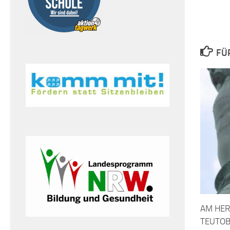
FÜ
AM HE
TEUTO