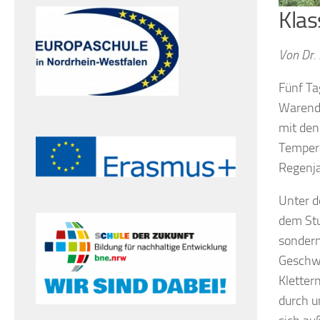
Klas
Von Dr.
Fünf Ta
Warendo
mit den
Tempera
Regenja
Unter d
dem Stu
sondern
Geschwi
Kletter
durch u