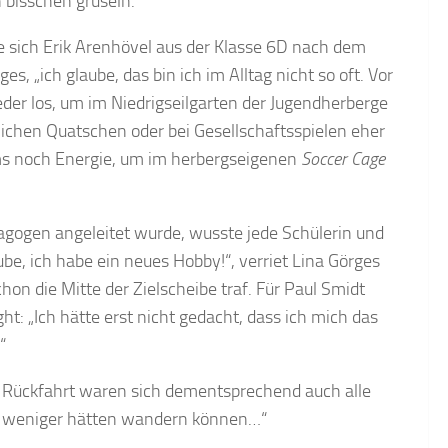
 bisschen gruseln.
e sich Erik Arenhövel aus der Klasse 6D nach dem
 „ich glaube, das bin ich im Alltag nicht so oft. Vor
eder los, um im Niedrigseilgarten der Jugendherberge
ichen Quatschen oder bei Gesellschaftsspielen eher
mms noch Energie, um im herbergseigenen
Soccer Cage
ogen angeleitet wurde, wusste jede Schülerin und
ube, ich habe ein neues Hobby!“, verriet Lina Görges
n die Mitte der Zielscheibe traf. Für Paul Smidt
t: „Ich hätte erst nicht gedacht, dass ich mich das
“
er Rückfahrt waren sich dementsprechend auch alle
chen weniger hätten wandern können…“