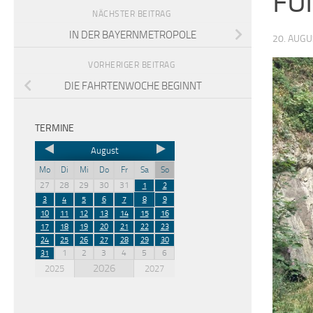
FÜ
NÄCHSTER BEITRAG
IN DER BAYERNMETROPOLE
20. AUGU
VORHERIGER BEITRAG
DIE FAHRTENWOCHE BEGINNT
TERMINE
August
Mo
Di
Mi
Do
Fr
Sa
So
27
28
29
30
31
1
2
3
4
5
6
7
8
9
10
11
12
13
14
15
16
17
18
19
20
21
22
23
24
25
26
27
28
29
30
1
2
3
4
5
6
31
2026
2025
2027