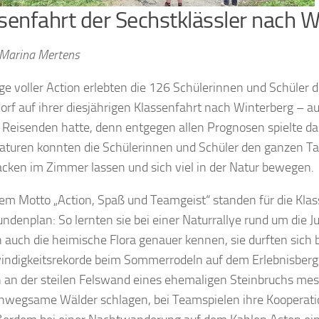
senfahrt der Sechstklässler nach W
 Marina Mertens
ge voller Action erlebten die 126 Schülerinnen und Schüle
rf auf ihrer diesjährigen Klassenfahrt nach Winterberg – a
 Reisenden hatte, denn entgegen allen Prognosen spielte 
turen konnten die Schülerinnen und Schüler den ganzen Ta
cken im Zimmer lassen und sich viel in der Natur bewegen.
em Motto „Action, Spaß und Teamgeist“ standen für die Kla
ndenplan: So lernten sie bei einer Naturrallye rund um die 
 auch die heimische Flora genauer kennen, sie durften sic
ndigkeitsrekorde beim Sommerrodeln auf dem Erlebnisberg 
n an der steilen Felswand eines ehemaligen Steinbruchs mes
nwegsame Wälder schlagen, bei Teamspielen ihre Kooperati