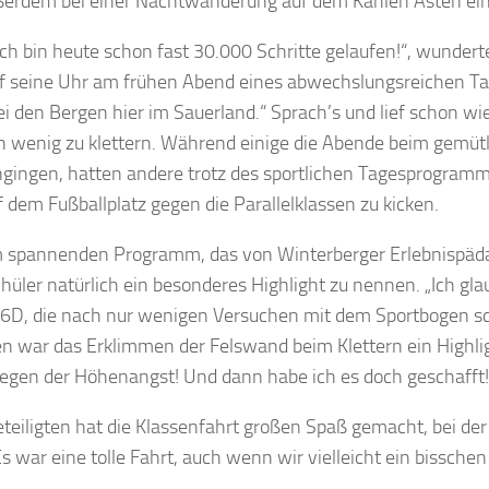
ßerdem bei einer Nachtwanderung auf dem Kahlen Asten ein
ch bin heute schon fast 30.000 Schritte gelaufen!“, wundert
uf seine Uhr am frühen Abend eines abwechslungsreichen Tages,
ei den Bergen hier im Sauerland.“ Sprach’s und lief schon wi
n wenig zu klettern. Während einige die Abende beim gemütl
ngingen, hatten andere trotz des sportlichen Tagesprogra
f dem Fußballplatz gegen die Parallelklassen zu kicken.
 spannenden Programm, das von Winterberger Erlebnispädag
chüler natürlich ein besonderes Highlight zu nennen. „Ich gla
 6D, die nach nur wenigen Versuchen mit dem Sportbogen scho
n war das Erklimmen der Felswand beim Klettern ein Highligh
egen der Höhenangst! Und dann habe ich es doch geschafft!
eteiligten hat die Klassenfahrt großen Spaß gemacht, bei d
„Es war eine tolle Fahrt, auch wenn wir vielleicht ein biss