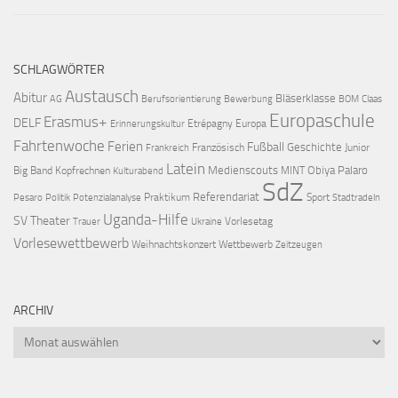
SCHLAGWÖRTER
Austausch
Abitur
Bläserklasse
AG
Berufsorientierung
Bewerbung
BOM
Claas
Europaschule
Erasmus+
DELF
Etrépagny
Europa
Erinnerungskultur
Fahrtenwoche
Ferien
Fußball
Geschichte
Französisch
Junior
Frankreich
Latein
Medienscouts
Obiya Palaro
Big Band
Kopfrechnen
MINT
Kulturabend
SdZ
Referendariat
Praktikum
Sport
Pesaro
Politik
Potenzialanalyse
Stadtradeln
Uganda-Hilfe
SV
Theater
Vorlesetag
Trauer
Ukraine
Vorlesewettbewerb
Weihnachtskonzert
Wettbewerb
Zeitzeugen
ARCHIV