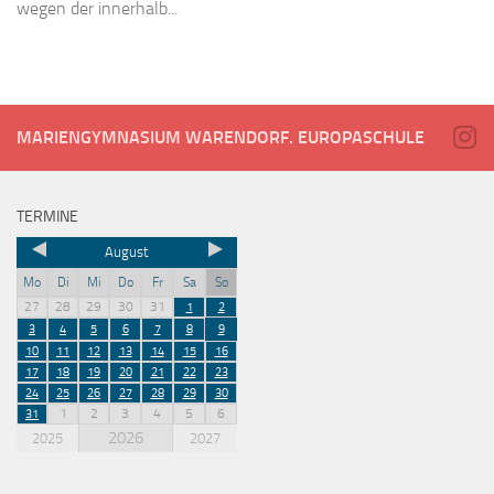
wegen der innerhalb...
MARIENGYMNASIUM WARENDORF. EUROPASCHULE
TERMINE
August
Mo
Di
Mi
Do
Fr
Sa
So
27
28
29
30
31
1
2
3
4
5
6
7
8
9
10
11
12
13
14
15
16
17
18
19
20
21
22
23
24
25
26
27
28
29
30
1
2
3
4
5
6
31
2026
2025
2027