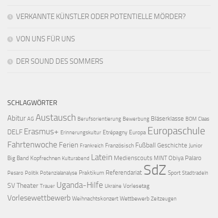
VERKANNTE KÜNSTLER ODER POTENTIELLE MÖRDER?
VON UNS FÜR UNS
DER SOUND DES SOMMERS
SCHLAGWÖRTER
Austausch
Abitur
Bläserklasse
AG
Berufsorientierung
Bewerbung
BOM
Claas
Europaschule
Erasmus+
DELF
Etrépagny
Europa
Erinnerungskultur
Fahrtenwoche
Ferien
Fußball
Geschichte
Französisch
Junior
Frankreich
Latein
Medienscouts
Obiya Palaro
Big Band
Kopfrechnen
MINT
Kulturabend
SdZ
Referendariat
Praktikum
Sport
Pesaro
Politik
Potenzialanalyse
Stadtradeln
Uganda-Hilfe
SV
Theater
Vorlesetag
Trauer
Ukraine
Vorlesewettbewerb
Weihnachtskonzert
Wettbewerb
Zeitzeugen