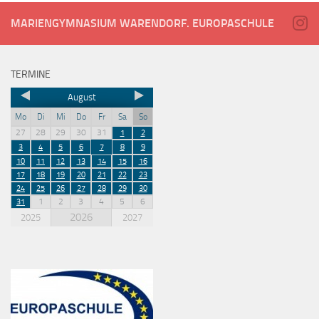
MARIENGYMNASIUM WARENDORF. EUROPASCHULE
TERMINE
August
Mo
Di
Mi
Do
Fr
Sa
So
27
28
29
30
31
1
2
3
4
5
6
7
8
9
10
11
12
13
14
15
16
17
18
19
20
21
22
23
24
25
26
27
28
29
30
1
2
3
4
5
6
31
2026
2025
2027