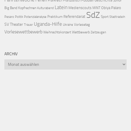
Ferien
Fußball
Geschichte
Französisch
Junior
Frankreich
Latein
Medienscouts
Obiya Palaro
Big Band
Kopfrechnen
MINT
Kulturabend
SdZ
Referendariat
Praktikum
Sport
Pesaro
Politik
Potenzialanalyse
Stadtradeln
Uganda-Hilfe
SV
Theater
Vorlesetag
Trauer
Ukraine
Vorlesewettbewerb
Weihnachtskonzert
Wettbewerb
Zeitzeugen
ARCHIV