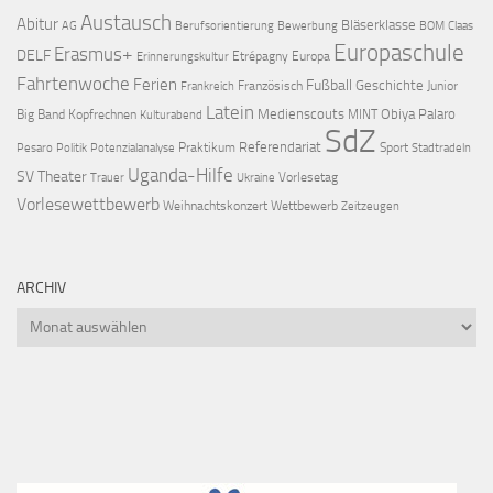
Austausch
Abitur
Bläserklasse
AG
Berufsorientierung
Bewerbung
BOM
Claas
Europaschule
Erasmus+
DELF
Etrépagny
Europa
Erinnerungskultur
Fahrtenwoche
Ferien
Fußball
Geschichte
Französisch
Junior
Frankreich
Latein
Medienscouts
Obiya Palaro
Big Band
Kopfrechnen
MINT
Kulturabend
SdZ
Referendariat
Praktikum
Sport
Pesaro
Politik
Potenzialanalyse
Stadtradeln
Uganda-Hilfe
SV
Theater
Vorlesetag
Trauer
Ukraine
Vorlesewettbewerb
Weihnachtskonzert
Wettbewerb
Zeitzeugen
ARCHIV