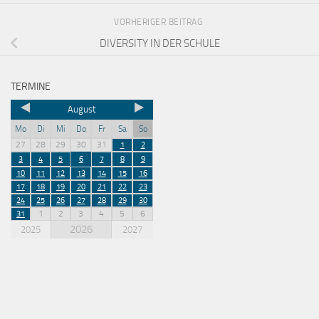
VORHERIGER BEITRAG
DIVERSITY IN DER SCHULE
TERMINE
August
Mo
Di
Mi
Do
Fr
Sa
So
27
28
29
30
31
1
2
3
4
5
6
7
8
9
10
11
12
13
14
15
16
17
18
19
20
21
22
23
24
25
26
27
28
29
30
1
2
3
4
5
6
31
2026
2025
2027