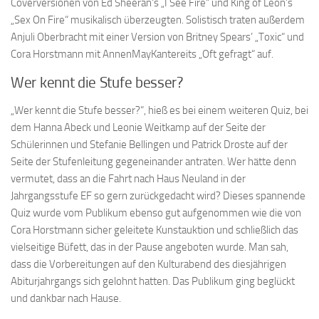
Coverversionen von Ed Sheeran‘s „I See Fire“ und King of Leon’s
„Sex On Fire“ musikalisch überzeugten. Solistisch traten außerdem
Anjuli Oberbracht mit einer Version von Britney Spears’ „Toxic“ und
Cora Horstmann mit AnnenMayKantereits „Oft gefragt“ auf.
Wer kennt die Stufe besser?
„Wer kennt die Stufe besser?“, hieß es bei einem weiteren Quiz, bei
dem Hanna Abeck und Leonie Weitkamp auf der Seite der
Schülerinnen und Stefanie Bellingen und Patrick Droste auf der
Seite der Stufenleitung gegeneinander antraten. Wer hätte denn
vermutet, dass an die Fahrt nach Haus Neuland in der
Jahrgangsstufe EF so gern zurückgedacht wird? Dieses spannende
Quiz wurde vom Publikum ebenso gut aufgenommen wie die von
Cora Horstmann sicher geleitete Kunstauktion und schließlich das
vielseitige Büfett, das in der Pause angeboten wurde. Man sah,
dass die Vorbereitungen auf den Kulturabend des diesjährigen
Abiturjahrgangs sich gelohnt hatten. Das Publikum ging beglückt
und dankbar nach Hause.