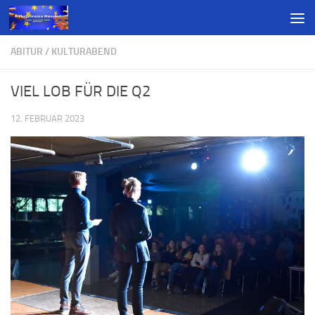
ABITUR
/
KULTURABEND
VIEL LOB FÜR DIE Q2
12. FEBRUAR 2023