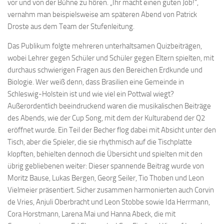
vor und von der Bühne zu hören. „Ihr macht einen guten Job!“,
vernahm man beispielsweise am späteren Abend von Patrick
Droste aus dem Team der Stufenleitung.
Das Publikum folgte mehreren unterhaltsamen Quizbeiträgen,
wobei Lehrer gegen Schüler und Schüler gegen Eltern spielten, mit
durchaus schwierigen Fragen aus den Bereichen Erdkunde und
Biologie. Wer weiß denn, dass Brasilien eine Gemeinde in
Schleswig-Holstein ist und wie viel ein Pottwal wiegt?
Außerordentlich beeindruckend waren die musikalischen Beiträge
des Abends, wie der Cup Song, mit dem der Kulturabend der Q2
eröffnet wurde. Ein Teil der Becher flog dabei mit Absicht unter den
Tisch, aber die Spieler, die sie rhythmisch auf die Tischplatte
klopften, behielten dennoch die Übersicht und spielten mit den
übrig gebliebenen weiter: Dieser spannende Beitrag wurde von
Moritz Bause, Lukas Bergen, Georg Seiler, Tio Thoben und Leon
Vielmeier präsentiert. Sicher zusammen harmonierten auch Corvin
de Vries, Anjuli Oberbracht und Leon Stobbe sowie Ida Herrmann,
Cora Horstmann, Larena Mai und Hanna Abeck, die mit