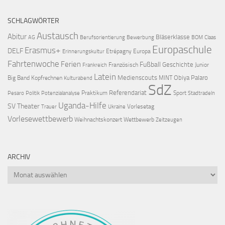
SCHLAGWÖRTER
Austausch
Abitur
Bläserklasse
AG
Berufsorientierung
Bewerbung
BOM
Claas
Europaschule
Erasmus+
DELF
Etrépagny
Europa
Erinnerungskultur
Fahrtenwoche
Ferien
Fußball
Geschichte
Französisch
Junior
Frankreich
Latein
Medienscouts
Obiya Palaro
Big Band
Kopfrechnen
MINT
Kulturabend
SdZ
Referendariat
Praktikum
Sport
Pesaro
Politik
Potenzialanalyse
Stadtradeln
Uganda-Hilfe
SV
Theater
Vorlesetag
Trauer
Ukraine
Vorlesewettbewerb
Weihnachtskonzert
Wettbewerb
Zeitzeugen
ARCHIV