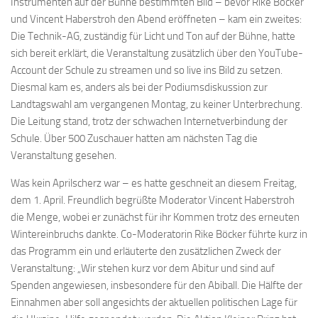
Instrumenten auf der Bühne bestimmten Bild – bevor Rike Böcker
und Vincent Haberstroh den Abend eröffneten – kam ein zweites:
Die Technik-AG, zuständig für Licht und Ton auf der Bühne, hatte
sich bereit erklärt, die Veranstaltung zusätzlich über den YouTube-
Account der Schule zu streamen und so live ins Bild zu setzen.
Diesmal kam es, anders als bei der Podiumsdiskussion zur
Landtagswahl am vergangenen Montag, zu keiner Unterbrechung.
Die Leitung stand, trotz der schwachen Internetverbindung der
Schule. Über 500 Zuschauer hatten am nächsten Tag die
Veranstaltung gesehen.
Was kein Aprilscherz war – es hatte geschneit an diesem Freitag,
dem 1. April. Freundlich begrüßte Moderator Vincent Haberstroh
die Menge, wobei er zunächst für ihr Kommen trotz des erneuten
Wintereinbruchs dankte. Co-Moderatorin Rike Böcker führte kurz in
das Programm ein und erläuterte den zusätzlichen Zweck der
Veranstaltung: „Wir stehen kurz vor dem Abitur und sind auf
Spenden angewiesen, insbesondere für den Abiball. Die Hälfte der
Einnahmen aber soll angesichts der aktuellen politischen Lage für