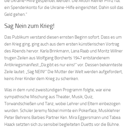
die Ukraine-Hilfe gespendet werden. Die Aktion Kleiner Prinz hat
ein Spendenkonto für die Ukraine-Hilfe eingerichtet. Dahin soll das
Geld gehen.“
Sag Nein zum Krieg!
Das Publikum verstand diesen ernsten Beginn sofort. Dass es um
den Krieg ging, ging auch aus dem ersten künstlerischen Vortrag
des Abends hervor. Karla Brinkmann, Lana Raab und Moritz Willner
trugen Zeilen aus Wolfgang Borcherts 1947 entstandenem
Antikriegsmanifest „Da gibt es nur eins!“ vor. Dessen bekannteste
Zeile lautet: „Sag NEIN!“ Die Mütter der Welt werden aufgefordert,
keins ihrer Kinder dem Krieg zu schenken.
Was in dem rund zweistündigen Programm folgte, war eine
sympathische Mischung aus Theater, Musik, Quiz,
Torwandschießen und Tanz, wobei Lehrer und Eltern einbezogen
wurden. Schüler Jeremy Nickel mimte ein Pokerface, Musiklehrer
Peter Behrens Barbies Partner Ken. Mira Eggersmann und Tabea
Haack setzten sich zu sensibel begleiteten Duetts vor die Bühne.