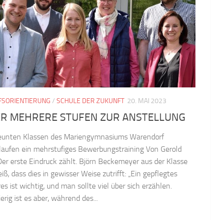
FSORIENTIERUNG
/
SCHULE DER ZUKUNFT
20. MAI 2023
R MEHRERE STUFEN ZUR ANSTELLUNG
eunten Klassen des Mariengymnasiums Warendorf
laufen ein mehrstufiges Bewerbungstraining Von Gerold
Der erste Eindruck zählt. Björn Beckemeyer aus der Klasse
ß, dass dies in gewisser Weise zutrifft: „Ein gepflegtes
s ist wichtig, und man sollte viel über sich erzählen.
rig ist es aber, während des...