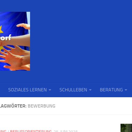
SOZIALES LERNEN
SCHULLEBEN
BERATUNG
LAGWÖRTER:
BEWERBUNG
UNG
/
BERUFSORIENTIERUNG
25. JUNI 2025