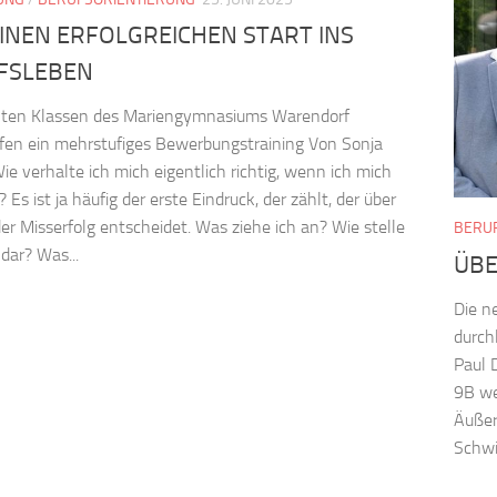
INEN ERFOLGREICHEN START INS
FSLEBEN
nten Klassen des Mariengymnasiums Warendorf
fen ein mehrstufiges Bewerbungstraining Von Sonja
ie verhalte ich mich eigentlich richtig, wenn ich mich
Es ist ja häufig der erste Eindruck, der zählt, der über
der Misserfolg entscheidet. Was ziehe ich an? Wie stelle
BERU
 dar? Was...
ÜBE
Die n
durch
Paul 
9B wei
Äußere
Schwie