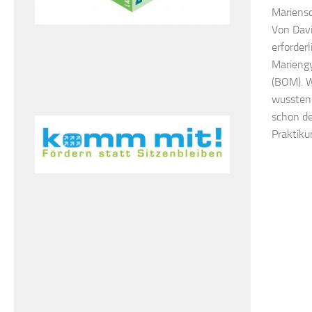
Mariens
Von Davi
erforder
Mariengy
(BOM). 
wussten 
schon de
Praktiku