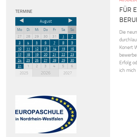
FÜR E
TERMINE
BERU
August
Mo
Di
Mi
Do
Fr
Sa
So
Die neu
27
28
29
30
31
1
2
durchlau
3
4
5
6
7
8
9
Konert W
10
11
12
13
14
15
16
bewerbe? 
17
18
19
20
21
22
23
24
25
26
27
28
29
30
Erfolg o
1
2
3
4
5
6
31
ich mich
2026
2025
2027