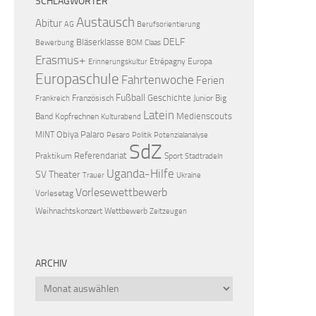
SCHLAGWÖRTER
Austausch
Abitur
AG
Berufsorientierung
DELF
Bläserklasse
Bewerbung
BOM
Claas
Erasmus+
Etrépagny
Europa
Erinnerungskultur
Europaschule
Fahrtenwoche
Ferien
Fußball
Geschichte
Französisch
Junior Big
Frankreich
Latein
Medienscouts
Band
Kopfrechnen
Kulturabend
Obiya Palaro
MINT
Pesaro
Politik
Potenzialanalyse
SdZ
Referendariat
Praktikum
Sport
Stadtradeln
Uganda-Hilfe
SV
Theater
Trauer
Ukraine
Vorlesewettbewerb
Vorlesetag
Weihnachtskonzert
Wettbewerb
Zeitzeugen
ARCHIV