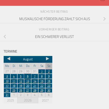
NÄCHSTER BEITRAG
MUSIKALISCHE FÖRDERUNG ZAHLT SICH AUS
VORHERIGER BEITRAG
EIN SCHWERER VERLUST
TERMINE
August
Mo
Di
Mi
Do
Fr
Sa
So
27
28
29
30
31
1
2
3
4
5
6
7
8
9
10
11
12
13
14
15
16
17
18
19
20
21
22
23
24
25
26
27
28
29
30
1
2
3
4
5
6
31
2026
2025
2027