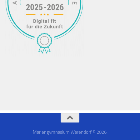
Mariengymnasium Warendorf © 2026.