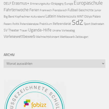
Europaschule
Erasmus+
DELF
Etrépagny
Europa
Erinnerungskultur
Fahrtenwoche
Ferien
Fußball
Geschichte
Französisch
Junior
Frankreich
Latein
Medienscouts
Obiya Palaro
Big Band
Kopfrechnen
MINT
Kulturabend
SdZ
Referendariat
Praktikum
Sport
Pesaro
Politik
Potenzialanalyse
Stadtradeln
Uganda-Hilfe
SV
Theater
Vorlesetag
Trauer
Ukraine
Vorlesewettbewerb
Weihnachtskonzert
Wettbewerb
Zeitzeugen
ARCHIV