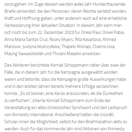
vorzugehen. Im Zuge dessen werden jedes Jahr Hunderttausende
Briefe versendet, die den Personen, deren Rechte verletzt wurden,
Kraft und Hoffnung geben, unter anderem auch auf eine erhebliche
Verbesserung ihrer aktuellen Situation. In diesem Jahr kann man
sich noch bis zum 22. Dezember 2023 für Onkel Paul, Onkel Pabai,
Anna Maria Santos Cruz, Rocky Myers, Rita Kasartova, Ahmed
Mansoor, Justyna Wydrzyńska, Thapelo Mohapi, Chaima Issa,
Maung Sawyeddollah und Thulani Maseko einsetzen.
Des Weiteren berichtete Konrad Schoppmann näher über zwei der
Fälle, die in diesem Jahr für die Kampagne ausgewählt worden
waren und betonte, dass die Kampagne große Auswirkungen habe
und in den letzten Jahren bereits mehrere Erfolge verzeichnen
konnte. „Es ist besser, eine Kerze anzuzünden, als die Dunkelheit
zu verfluchen“, zitierte Konrad Schoppmann zum Ende der
Veranstaltung ein altes chinesisches Sprichwort und den Leitspruch
von Amnesty International. Anschließend hatten die circa 80
Schüler:innen die Möglichkeit, selbst für den Briefmarathon aktiv zu
werden. Auch für das kommende Jahr sind Aktionen von Amnesty