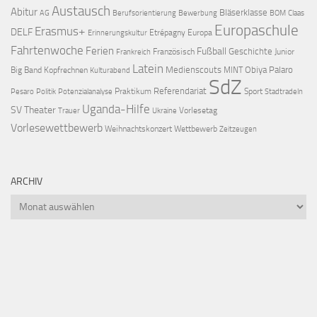
Austausch
Abitur
Bläserklasse
AG
Berufsorientierung
Bewerbung
BOM
Claas
Europaschule
Erasmus+
DELF
Etrépagny
Europa
Erinnerungskultur
Fahrtenwoche
Ferien
Fußball
Geschichte
Französisch
Junior
Frankreich
Latein
Medienscouts
Obiya Palaro
Big Band
Kopfrechnen
MINT
Kulturabend
SdZ
Referendariat
Praktikum
Sport
Pesaro
Politik
Potenzialanalyse
Stadtradeln
Uganda-Hilfe
SV
Theater
Vorlesetag
Trauer
Ukraine
Vorlesewettbewerb
Weihnachtskonzert
Wettbewerb
Zeitzeugen
ARCHIV