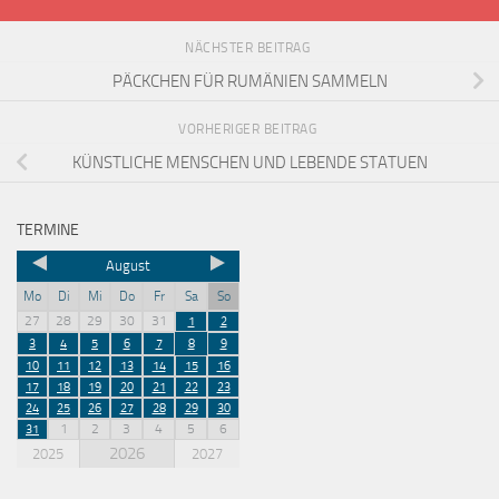
NÄCHSTER BEITRAG
PÄCKCHEN FÜR RUMÄNIEN SAMMELN
VORHERIGER BEITRAG
KÜNSTLICHE MENSCHEN UND LEBENDE STATUEN
TERMINE
August
Mo
Di
Mi
Do
Fr
Sa
So
27
28
29
30
31
1
2
3
4
5
6
7
8
9
10
11
12
13
14
15
16
17
18
19
20
21
22
23
24
25
26
27
28
29
30
1
2
3
4
5
6
31
2026
2025
2027