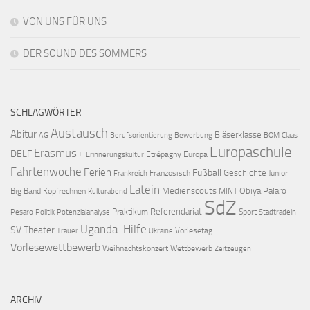
VON UNS FÜR UNS
DER SOUND DES SOMMERS
SCHLAGWÖRTER
Austausch
Abitur
Bläserklasse
AG
Berufsorientierung
Bewerbung
BOM
Claas
Europaschule
Erasmus+
DELF
Etrépagny
Europa
Erinnerungskultur
Fahrtenwoche
Ferien
Fußball
Geschichte
Französisch
Junior
Frankreich
Latein
Medienscouts
Obiya Palaro
Big Band
Kopfrechnen
MINT
Kulturabend
SdZ
Referendariat
Praktikum
Sport
Pesaro
Politik
Potenzialanalyse
Stadtradeln
Uganda-Hilfe
SV
Theater
Vorlesetag
Trauer
Ukraine
Vorlesewettbewerb
Weihnachtskonzert
Wettbewerb
Zeitzeugen
ARCHIV