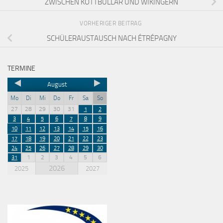
ZWISCHEN KÖTTBULLAR UND WIKINGERN
VORHERIGER BEITRAG
SCHÜLERAUSTAUSCH NACH ÉTRÉPAGNY
TERMINE
August
Mo
Di
Mi
Do
Fr
Sa
So
27
28
29
30
31
1
2
3
4
5
6
7
8
9
10
11
12
13
14
15
16
17
18
19
20
21
22
23
24
25
26
27
28
29
30
1
2
3
4
5
6
31
2026
2025
2027