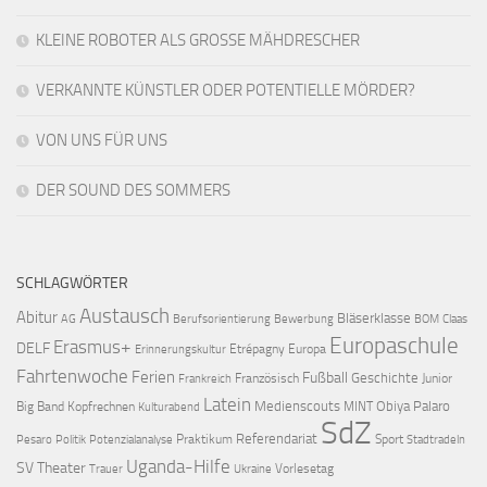
KLEINE ROBOTER ALS GROSSE MÄHDRESCHER
VERKANNTE KÜNSTLER ODER POTENTIELLE MÖRDER?
VON UNS FÜR UNS
DER SOUND DES SOMMERS
SCHLAGWÖRTER
Austausch
Abitur
Bläserklasse
AG
Berufsorientierung
Bewerbung
BOM
Claas
Europaschule
Erasmus+
DELF
Etrépagny
Europa
Erinnerungskultur
Fahrtenwoche
Ferien
Fußball
Geschichte
Französisch
Junior
Frankreich
Latein
Medienscouts
Obiya Palaro
Big Band
Kopfrechnen
MINT
Kulturabend
SdZ
Referendariat
Praktikum
Sport
Pesaro
Politik
Potenzialanalyse
Stadtradeln
Uganda-Hilfe
SV
Theater
Vorlesetag
Trauer
Ukraine