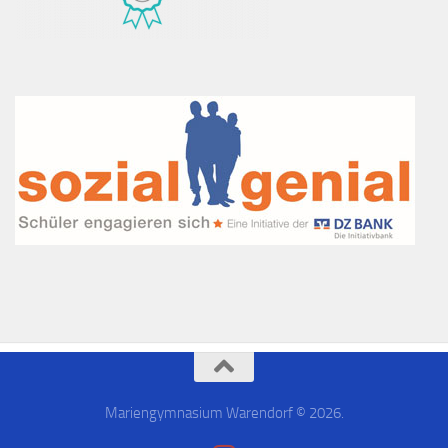
Mariengymnasium Warendorf © 2026.