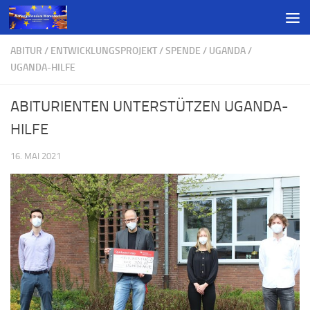
ABITUR
/
ENTWICKLUNGSPROJEKT
/
SPENDE
/
UGANDA
/
UGANDA-HILFE
ABITURIENTEN UNTERSTÜTZEN UGANDA-
HILFE
16. MAI 2021