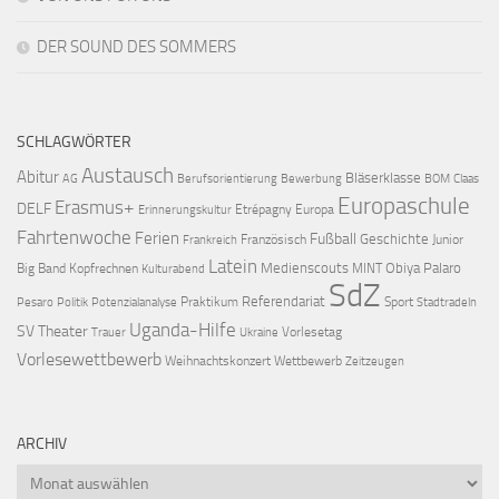
DER SOUND DES SOMMERS
SCHLAGWÖRTER
Austausch
Abitur
Bläserklasse
AG
Berufsorientierung
Bewerbung
BOM
Claas
Europaschule
Erasmus+
DELF
Etrépagny
Europa
Erinnerungskultur
Fahrtenwoche
Ferien
Fußball
Geschichte
Französisch
Junior
Frankreich
Latein
Medienscouts
Obiya Palaro
Big Band
Kopfrechnen
MINT
Kulturabend
SdZ
Referendariat
Praktikum
Sport
Pesaro
Politik
Potenzialanalyse
Stadtradeln
Uganda-Hilfe
SV
Theater
Vorlesetag
Trauer
Ukraine
Vorlesewettbewerb
Weihnachtskonzert
Wettbewerb
Zeitzeugen
ARCHIV