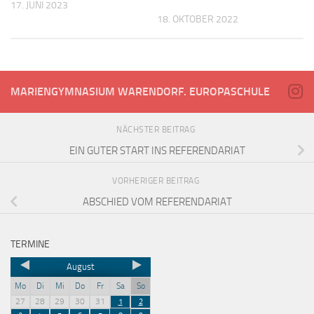
17. JUNI 2023
18. OKTOBER 2022
MARIENGYMNASIUM WARENDORF. EUROPASCHULE
NÄCHSTER BEITRAG
EIN GUTER START INS REFERENDARIAT
VORHERIGER BEITRAG
ABSCHIED VOM REFERENDARIAT
TERMINE
August
Mo
Di
Mi
Do
Fr
Sa
So
27
28
29
30
31
1
2