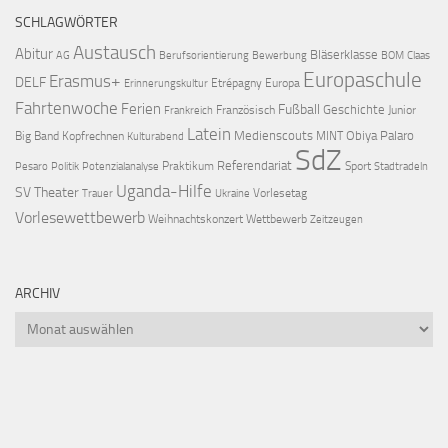
SCHLAGWÖRTER
Austausch
Abitur
Bläserklasse
AG
Berufsorientierung
Bewerbung
BOM
Claas
Europaschule
Erasmus+
DELF
Etrépagny
Europa
Erinnerungskultur
Fahrtenwoche
Ferien
Fußball
Geschichte
Französisch
Junior
Frankreich
Latein
Medienscouts
Obiya Palaro
Big Band
Kopfrechnen
MINT
Kulturabend
SdZ
Referendariat
Praktikum
Sport
Pesaro
Politik
Potenzialanalyse
Stadtradeln
Uganda-Hilfe
SV
Theater
Vorlesetag
Trauer
Ukraine
Vorlesewettbewerb
Weihnachtskonzert
Wettbewerb
Zeitzeugen
ARCHIV