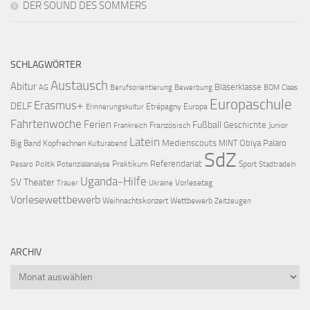
DER SOUND DES SOMMERS
SCHLAGWÖRTER
Austausch
Abitur
Bläserklasse
AG
Berufsorientierung
Bewerbung
BOM
Claas
Europaschule
Erasmus+
DELF
Etrépagny
Europa
Erinnerungskultur
Fahrtenwoche
Ferien
Fußball
Geschichte
Französisch
Junior
Frankreich
Latein
Medienscouts
Obiya Palaro
Big Band
Kopfrechnen
MINT
Kulturabend
SdZ
Referendariat
Praktikum
Sport
Pesaro
Politik
Potenzialanalyse
Stadtradeln
Uganda-Hilfe
SV
Theater
Vorlesetag
Trauer
Ukraine
Vorlesewettbewerb
Weihnachtskonzert
Wettbewerb
Zeitzeugen
ARCHIV