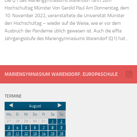
Die Q1 des Mariengymnasiums Warendorf fährt zum
Hochschultag Münster Von Gerold Paul Am Donnerstag, dem
10. November 2022, veranstaltete die Universität Münster
den Hochschultag – wieder auf die Weise, wie er vor dem
Ausbruch der Pandemie üblich gewesen ist. Auch die elfte
Jahrgangsstufe des Mariengymnasiums Warendorf (Q1) hat...
MARIENGYMNASIUM WARENDORF. EUROPASCHULE
TERMINE
August
Mo
Di
Mi
Do
Fr
Sa
So
27
28
29
30
31
1
2
3
4
5
6
7
8
9
10
11
12
13
14
15
16