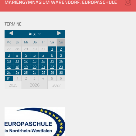
MARIENGYMNASIUM WARENDORF. EUROPASCHULE
TERMINE
August
Mo
Di
Mi
Do
Fr
Sa
So
27
28
29
30
31
1
2
3
4
5
6
7
8
9
10
11
12
13
14
15
16
17
18
19
20
21
22
23
24
25
26
27
28
29
30
1
2
3
4
5
6
31
2026
2025
2027