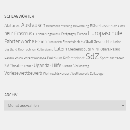
SCHLAGWÖRTER
Austausch
Abitur
Bläserklasse
AG
Berufsorientierung
Bewerbung
BOM
Claas
Europaschule
Erasmus+
DELF
Etrépagny
Europa
Erinnerungskultur
Fahrtenwoche
Ferien
Fußball
Geschichte
Französisch
Junior
Frankreich
Latein
Medienscouts
Obiya Palaro
Big Band
Kopfrechnen
MINT
Kulturabend
SdZ
Referendariat
Praktikum
Sport
Pesaro
Politik
Potenzialanalyse
Stadtradeln
Uganda-Hilfe
SV
Theater
Vorlesetag
Trauer
Ukraine
Vorlesewettbewerb
Weihnachtskonzert
Wettbewerb
Zeitzeugen
ARCHIV