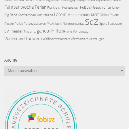
Fahrtenwoche
Ferien
Fußball
Geschichte
Französisch
Junior
Frankreich
Latein
Medienscouts
Obiya Palaro
Big Band
Kopfrechnen
MINT
Kulturabend
SdZ
Referendariat
Praktikum
Sport
Pesaro
Politik
Potenzialanalyse
Stadtradeln
Uganda-Hilfe
SV
Theater
Vorlesetag
Trauer
Ukraine
Vorlesewettbewerb
Weihnachtskonzert
Wettbewerb
Zeitzeugen
ARCHIV