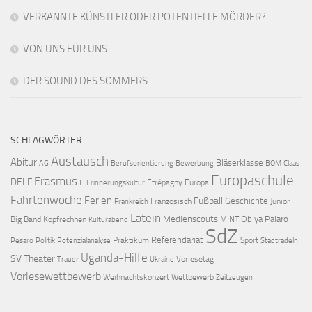
VERKANNTE KÜNSTLER ODER POTENTIELLE MÖRDER?
VON UNS FÜR UNS
DER SOUND DES SOMMERS
SCHLAGWÖRTER
Austausch
Abitur
Bläserklasse
AG
Berufsorientierung
Bewerbung
BOM
Claas
Europaschule
Erasmus+
DELF
Etrépagny
Europa
Erinnerungskultur
Fahrtenwoche
Ferien
Fußball
Geschichte
Französisch
Junior
Frankreich
Latein
Medienscouts
Obiya Palaro
Big Band
Kopfrechnen
MINT
Kulturabend
SdZ
Referendariat
Praktikum
Sport
Pesaro
Politik
Potenzialanalyse
Stadtradeln
Uganda-Hilfe
SV
Theater
Vorlesetag
Trauer
Ukraine
Vorlesewettbewerb
Weihnachtskonzert
Wettbewerb
Zeitzeugen