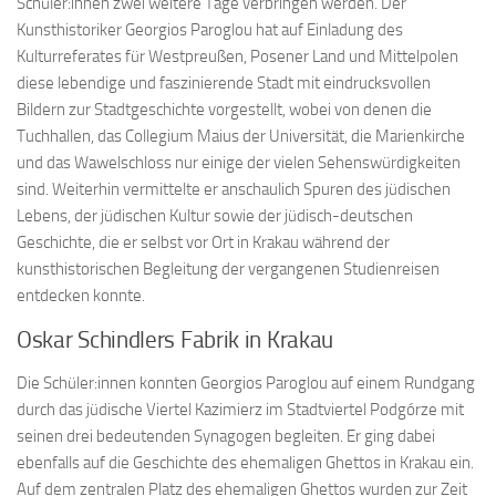
Schüler:innen zwei weitere Tage verbringen werden. Der
Kunsthistoriker Georgios Paroglou hat auf Einladung des
Kulturreferates für Westpreußen, Posener Land und Mittelpolen
diese lebendige und faszinierende Stadt mit eindrucksvollen
Bildern zur Stadtgeschichte vorgestellt, wobei von denen die
Tuchhallen, das Collegium Maius der Universität, die Marienkirche
und das Wawelschloss nur einige der vielen Sehenswürdigkeiten
sind. Weiterhin vermittelte er anschaulich Spuren des jüdischen
Lebens, der jüdischen Kultur sowie der jüdisch-deutschen
Geschichte, die er selbst vor Ort in Krakau während der
kunsthistorischen Begleitung der vergangenen Studienreisen
entdecken konnte.
Oskar Schindlers Fabrik in Krakau
Die Schüler:innen konnten Georgios Paroglou auf einem Rundgang
durch das jüdische Viertel Kazimierz im Stadtviertel Podgórze mit
seinen drei bedeutenden Synagogen begleiten. Er ging dabei
ebenfalls auf die Geschichte des ehemaligen Ghettos in Krakau ein.
Auf dem zentralen Platz des ehemaligen Ghettos wurden zur Zeit