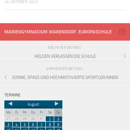
26. OKTOBER 2022
MARIENGYMNASIUM WARENDORF. EUROPASCHULE
NÄCHSTER BEITRAG
HELDEN VERLASSEN DIE SCHULE
VORHERIGER BEITRAG
SONNE, SPASS UND HOCHMOTIVIERTE SPORTLER:INNEN
TERMINE
August
Mo
Di
Mi
Do
Fr
Sa
So
27
28
29
30
31
1
2
3
4
5
6
7
8
9