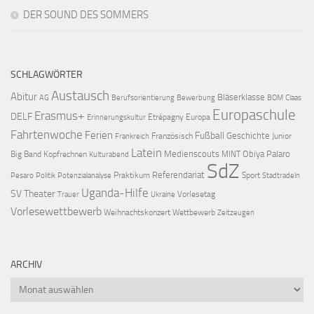
DER SOUND DES SOMMERS
SCHLAGWÖRTER
Austausch
Abitur
Bläserklasse
AG
Berufsorientierung
Bewerbung
BOM
Claas
Europaschule
Erasmus+
DELF
Etrépagny
Europa
Erinnerungskultur
Fahrtenwoche
Ferien
Fußball
Geschichte
Französisch
Junior
Frankreich
Latein
Medienscouts
Obiya Palaro
Big Band
Kopfrechnen
MINT
Kulturabend
SdZ
Referendariat
Praktikum
Sport
Pesaro
Politik
Potenzialanalyse
Stadtradeln
Uganda-Hilfe
SV
Theater
Vorlesetag
Trauer
Ukraine
Vorlesewettbewerb
Weihnachtskonzert
Wettbewerb
Zeitzeugen
ARCHIV