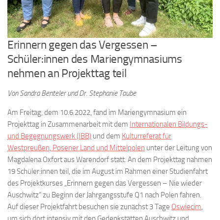
Erinnern gegen das Vergessen –
Schüler:innen des Mariengymnasiums
nehmen an Projekttag teil
Von Sandra Benteler und Dr. Stephanie Taube
Am Freitag, dem 10.6.2022, fand im Mariengymnasium ein
Projekttag in Zusammenarbeit mit dem
Internationalen Bildungs-
und Begegnungswerk (IBB)
und dem
Kulturreferat für
Westpreußen, Posener Land und Mittelpolen
unter der Leitung von
Magdalena Oxfort aus Warendorf statt. An dem Projekttag nahmen
19 Schüler:innen teil, die im August im Rahmen einer Studienfahrt
des Projektkurses „Erinnern gegen das Vergessen – Nie wieder
Auschwitz“ zu Beginn der Jahrgangsstufe Q1 nach Polen fahren.
Auf dieser Projektfahrt besuchen sie zunächst 3 Tage
Oswiecim
,
um sich dort intensiv mit den Gedenkstätten Auschwitz und