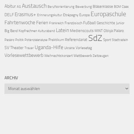
Austausch
Abitur
Bläserklasse
AG
Berufsorientierung
Bewerbung
BOM
Claas
Europaschule
Erasmus+
DELF
Etrépagny
Europa
Erinnerungskultur
Fahrtenwoche
Ferien
Fußball
Geschichte
Französisch
Junior
Frankreich
Latein
Medienscouts
Obiya Palaro
Big Band
Kopfrechnen
MINT
Kulturabend
SdZ
Referendariat
Praktikum
Sport
Pesaro
Politik
Potenzialanalyse
Stadtradeln
Uganda-Hilfe
SV
Theater
Vorlesetag
Trauer
Ukraine
Vorlesewettbewerb
Weihnachtskonzert
Wettbewerb
Zeitzeugen
ARCHIV