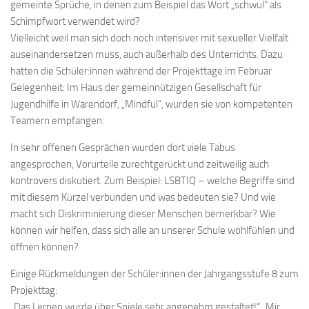
gemeinte Sprüche, in denen zum Beispiel das Wort „schwul“ als
Schimpfwort verwendet wird?
Vielleicht weil man sich doch noch intensiver mit sexueller Vielfalt
auseinandersetzen muss, auch außerhalb des Unterrichts. Dazu
hatten die Schüler:innen während der Projekttage im Februar
Gelegenheit: Im Haus der gemeinnützigen Gesellschaft für
Jugendhilfe in Warendorf, „Mindful“, wurden sie von kompetenten
Teamern empfangen.
In sehr offenen Gesprächen wurden dort viele Tabus
angesprochen, Vorurteile zurechtgerückt und zeitweilig auch
kontrovers diskutiert. Zum Beispiel: LSBTIQ – welche Begriffe sind
mit diesem Kürzel verbunden und was bedeuten sie? Und wie
macht sich Diskriminierung dieser Menschen bemerkbar? Wie
können wir helfen, dass sich alle an unserer Schule wohlfühlen und
öffnen können?
Einige Rückmeldungen der Schüler:innen der Jahrgangsstufe 8 zum
Projekttag:
„Das Lernen wurde über Spiele sehr angenehm gestaltet!“ „Mir