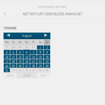
VORHERIGER BEITRAG
NETTER FLIRT ODER BLÖDE ANMACHE?
TERMINE
August
Mo
Di
Mi
Do
Fr
Sa
So
27
28
29
30
31
1
2
3
4
5
6
7
8
9
10
11
12
13
14
15
16
17
18
19
20
21
22
23
24
25
26
27
28
29
30
1
2
3
4
5
6
31
2026
2025
2027