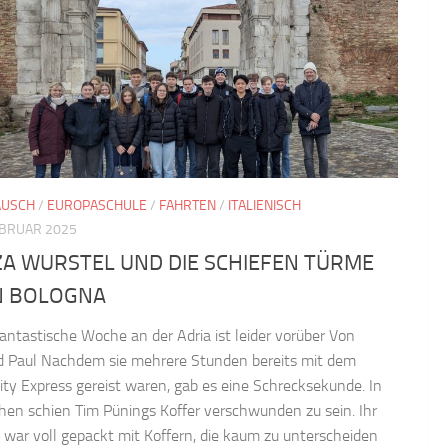
AUSCH
/
EUROPASCHULE
/
FAHRTEN
/
ITALIENISCH
EBRUAR 2025
ZA WURSTEL UND DIE SCHIEFEN TÜRME
N BOLOGNA
fantastische Woche an der Adria ist leider vorüber Von
d Paul Nachdem sie mehrere Stunden bereits mit dem
city Express gereist waren, gab es eine Schrecksekunde. In
en schien Tim Pünings Koffer verschwunden zu sein. Ihr
l war voll gepackt mit Koffern, die kaum zu unterscheiden