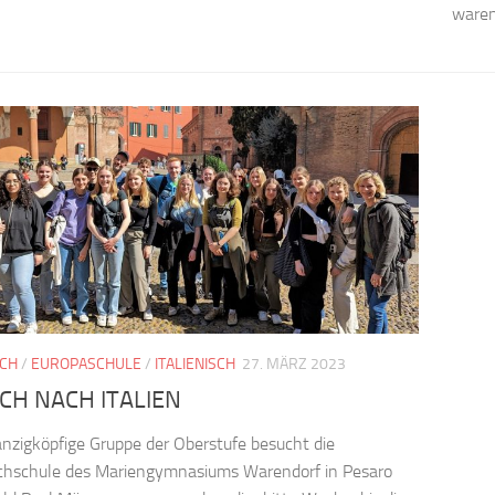
waren.
CH
/
EUROPASCHULE
/
ITALIENISCH
27. MÄRZ 2023
CH NACH ITALIEN
nzigköpfige Gruppe der Oberstufe besucht die
chschule des Mariengymnasiums Warendorf in Pesaro