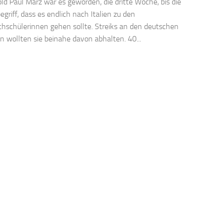
ld Paul März war es geworden, die dritte Woche, bis die
egriff, dass es endlich nach Italien zu den
hschülerinnen gehen sollte. Streiks an den deutschen
n wollten sie beinahe davon abhalten. 40...