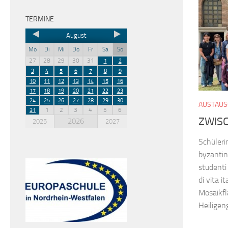
TERMINE
August
Mo
Di
Mi
Do
Fr
Sa
So
27
28
29
30
31
1
2
3
4
5
6
7
8
9
10
11
12
13
14
15
16
17
18
19
20
21
22
23
24
25
26
27
28
29
30
AUSTAUS
1
2
3
4
5
6
31
ZWIS
2026
2025
2027
Schüleri
byzantin
studenti
di vita 
Mosaikfl
Heiligen