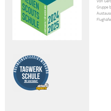
Von Gero
Gruppe b
Austausc
Flughäfe