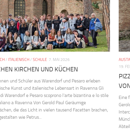
CH
/
ITALIENISCH
/
SCHULE
7. MAI 2026
AUST
19. F
CHEN KIRCHEN UND KÜCHEN
PIZ
nnen und Schüler aus Warendorf und Pesaro erleben
VO
ische Kunst und italienische Lebensart in Ravenna Gli
 di Warendorf e Pesaro scoprono l’arte bizantina e lo stile
Eine 
italiano a Ravenna Von Gerold Paul Geräumige
Gerol
ächen, die das Licht in vielen tausend Facetten brachen,
Inter
gestalten wie Petrus...
Münch
Abtei