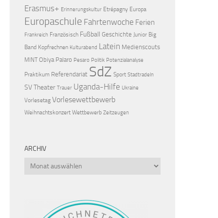
Erasmus+
Etrépagny
Europa
Erinnerungskultur
Europaschule
Fahrtenwoche
Ferien
Fußball
Geschichte
Französisch
Junior Big
Frankreich
Latein
Medienscouts
Band
Kopfrechnen
Kulturabend
Obiya Palaro
MINT
Pesaro
Politik
Potenzialanalyse
SdZ
Referendariat
Praktikum
Sport
Stadtradeln
Uganda-Hilfe
SV
Theater
Trauer
Ukraine
Vorlesewettbewerb
Vorlesetag
Weihnachtskonzert
Wettbewerb
Zeitzeugen
ARCHIV