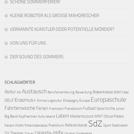
SCHÖNE SOMMERFERIEN!
KLEINE ROBOTER ALS GROSSE MÄHDRESCHER
VERKANNTE KÜNSTLER ODER POTENTIELLE MÖRDER?
VON UNS FÜR UNS
DER SOUND DES SOMMERS
SCHLAGWÖRTER
Austausch
Abitur
Bläserklasse
AG
Berufsorientierung
Bewerbung
BOM
Claas
Europaschule
Erasmus+
DELF
Etrépagny
Europa
Erinnerungskultur
Fahrtenwoche
Ferien
Fußball
Geschichte
Französisch
Junior
Frankreich
Latein
Medienscouts
Obiya Palaro
Big Band
Kopfrechnen
MINT
Kulturabend
SdZ
Referendariat
Praktikum
Sport
Pesaro
Politik
Potenzialanalyse
Stadtradeln
Uganda-Hilfe
SV
Theater
Vorlesetag
Trauer
Ukraine