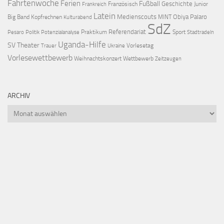
Fahrtenwoche
Ferien
Fußball
Geschichte
Französisch
Junior
Frankreich
Latein
Medienscouts
Obiya Palaro
Big Band
Kopfrechnen
MINT
Kulturabend
SdZ
Referendariat
Praktikum
Sport
Pesaro
Politik
Potenzialanalyse
Stadtradeln
Uganda-Hilfe
SV
Theater
Vorlesetag
Trauer
Ukraine
Vorlesewettbewerb
Weihnachtskonzert
Wettbewerb
Zeitzeugen
ARCHIV