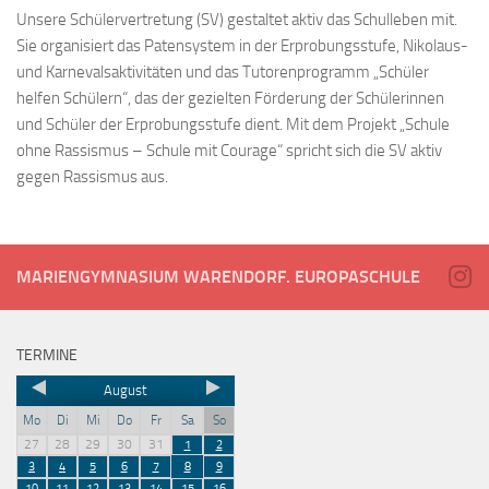
Unsere Schülervertretung (SV) gestaltet aktiv das Schulleben mit.
Sie organisiert das Patensystem in der Erprobungsstufe, Nikolaus-
und Karnevalsaktivitäten und das Tutorenprogramm „Schüler
helfen Schülern“, das der gezielten Förderung der Schülerinnen
und Schüler der Erprobungsstufe dient. Mit dem Projekt „Schule
ohne Rassismus – Schule mit Courage“ spricht sich die SV aktiv
gegen Rassismus aus.
MARIENGYMNASIUM WARENDORF. EUROPASCHULE
TERMINE
August
Mo
Di
Mi
Do
Fr
Sa
So
27
28
29
30
31
1
2
3
4
5
6
7
8
9
10
11
12
13
14
15
16