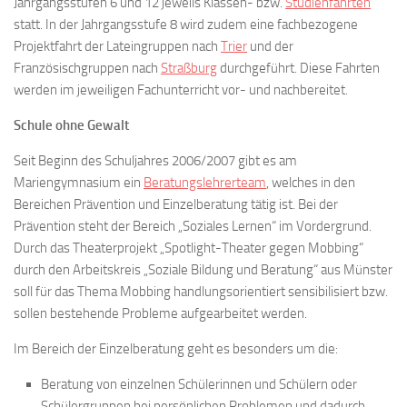
Jahrgangsstufen 6 und 12 jeweils Klassen- bzw.
Studienfahrten
statt. In der Jahrgangsstufe 8 wird zudem eine fachbezogene
Projektfahrt der Lateingruppen nach
Trier
und der
Französischgruppen nach
Straßburg
durchgeführt. Diese Fahrten
werden im jeweiligen Fachunterricht vor- und nachbereitet.
Schule ohne Gewalt
Seit Beginn des Schuljahres 2006/2007 gibt es am
Mariengymnasium ein
Beratungslehrerteam
, welches in den
Bereichen Prävention und Einzelberatung tätig ist. Bei der
Prävention steht der Bereich „Soziales Lernen“ im Vordergrund.
Durch das Theaterprojekt „Spotlight-Theater gegen Mobbing“
durch den Arbeitskreis „Soziale Bildung und Beratung“ aus Münster
soll für das Thema Mobbing handlungsorientiert sensibilisiert bzw.
sollen bestehende Probleme aufgearbeitet werden.
Im Bereich der Einzelberatung geht es besonders um die:
Beratung von einzelnen Schülerinnen und Schülern oder
Schülergruppen bei persönlichen Problemen und dadurch