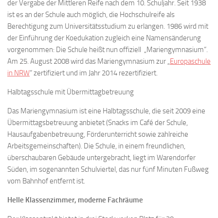
der Vergabe der Mittleren Reife nach dem 10. Schuljahr. Seit 1938
ist es an der Schule auch möglich, die Hochschulreife als
Berechtigung zum Universitätsstudium zu erlangen. 1986 wird mit
der Einführung der Koedukation zugleich eine Namensänderung
vorgenommen: Die Schule heißt nun offiziell „Mariengymnasium“.
Am 25. August 2008 wird das Mariengymnasium zur „
Europaschule
in NRW
“ zertifiziert und im Jahr 2014 rezertifiziert.
Halbtagsschule mit Übermittagbetreuung
Das Mariengymnasium ist eine Halbtagsschule, die seit 2009 eine
Übermittagsbetreuung anbietet (Snacks im Café der Schule,
Hausaufgabenbetreuung, Förderunterricht sowie zahlreiche
Arbeitsgemeinschaften). Die Schule, in einem freundlichen,
überschaubaren Gebäude untergebracht, liegt im Warendorfer
Süden, im sogenannten Schulviertel, das nur fünf Minuten Fußweg
vom Bahnhof entfernt ist.
Helle Klassenzimmer, moderne Fachräume