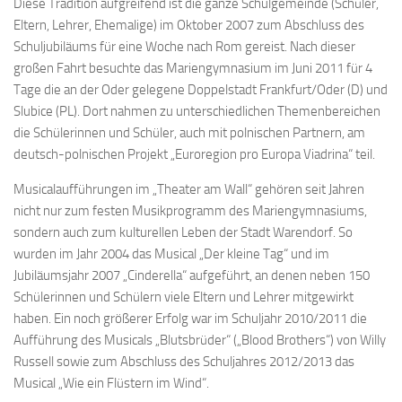
Diese Tradition aufgreifend ist die ganze Schulgemeinde (Schüler,
Eltern, Lehrer, Ehemalige) im Oktober 2007 zum Abschluss des
Schuljubiläums für eine Woche nach Rom gereist. Nach dieser
großen Fahrt besuchte das Mariengymnasium im Juni 2011 für 4
Tage die an der Oder gelegene Doppelstadt Frankfurt/Oder (D) und
Slubice (PL). Dort nahmen zu unterschiedlichen Themenbereichen
die Schülerinnen und Schüler, auch mit polnischen Partnern, am
deutsch-polnischen Projekt „Euroregion pro Europa Viadrina“ teil.
Musicalaufführungen im „Theater am Wall“ gehören seit Jahren
nicht nur zum festen Musikprogramm des Mariengymnasiums,
sondern auch zum kulturellen Leben der Stadt Warendorf. So
wurden im Jahr 2004 das Musical „Der kleine Tag“ und im
Jubiläumsjahr 2007 „Cinderella“ aufgeführt, an denen neben 150
Schülerinnen und Schülern viele Eltern und Lehrer mitgewirkt
haben. Ein noch größerer Erfolg war im Schuljahr 2010/2011 die
Aufführung des Musicals „Blutsbrüder“ („Blood Brothers“) von Willy
Russell sowie zum Abschluss des Schuljahres 2012/2013 das
Musical „Wie ein Flüstern im Wind“.