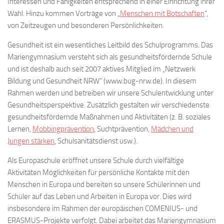
Interessen und Fähigkeiten entsprechend in einer Einrichtung ihrer
Wahl. Hinzu kommen Vorträge von „
Menschen mit Botschaften
“,
von Zeitzeugen und besonderen Persönlichkeiten.
Gesundheit ist ein wesentliches Leitbild des Schulprogramms. Das
Mariengymnasium versteht sich als gesundheitsfördernde Schule
und ist deshalb auch seit 2007 aktives Mitglied im „Netzwerk
Bildung und Gesundheit NRW“ (www.bug-nrw.de). In diesem
Rahmen werden und betreiben wir unsere Schulentwicklung unter
Gesundheitsperspektive. Zusätzlich gestalten wir verschiedenste
gesundheitsfördernde Maßnahmen und Aktivitäten (z. B. soziales
Lernen,
Mobbingprävention
, Suchtprävention,
Mädchen und
Jungen stärken
, Schulsanitätsdienst usw.).
Als Europaschule eröffnet unsere Schule durch vielfältige
Aktivitäten Möglichkeiten für persönliche Kontakte mit den
Menschen in Europa und bereiten so unsere Schülerinnen und
Schüler auf das Leben und Arbeiten in Europa vor. Dies wird
insbesondere im Rahmen der europäischen COMENIUS- und
ERASMUS-Projekte verfolgt. Dabei arbeitet das Mariengymnasium