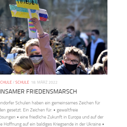
SCHULE
/
SCHULE
18. MÄRZ 2022
INSAMER FRIEDENSMARSCH
ndorfer Schulen haben ein gemeinsames Zeichen für
den gesetzt. Ein Zeichen für: • gewaltfreie
lösungen • eine friedliche Zukunft in Europa und auf der
ie Hoffnung auf ein baldiges Kriegsende in der Ukraine •