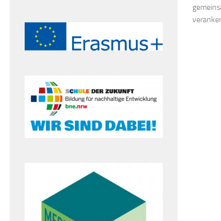
gemeins
verankert