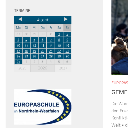
TERMINE
August
Mo
Di
Mi
Do
Fr
Sa
So
27
28
29
30
31
1
2
3
4
5
6
7
8
9
10
11
12
13
14
15
16
17
18
19
20
21
22
23
24
25
26
27
28
29
30
1
2
3
4
5
6
31
2026
2025
2027
EUROPA
GEME
Die Ware
den Frie
Konflikt
Welt • d