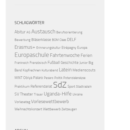
SCHLAGWÖRTER
Austausch
Abitur
AG
Berufsorientierung
DELF
Bläserklasse
Bewerbung
BOM
Claas
Erasmus+
Etrépagny
Europa
Erinnerungskultur
Europaschule
Fahrtenwoche
Ferien
Fußball
Geschichte
Französisch
Junior Big
Frankreich
Latein
Medienscouts
Band
Kopfrechnen
Kulturabend
Obiya Palaro
MINT
Pesaro
Politik
Potenzialanalyse
SdZ
Referendariat
Praktikum
Sport
Stadtradeln
Uganda-Hilfe
SV
Theater
Trauer
Ukraine
Vorlesewettbewerb
Vorlesetag
Weihnachtskonzert
Wettbewerb
Zeitzeugen