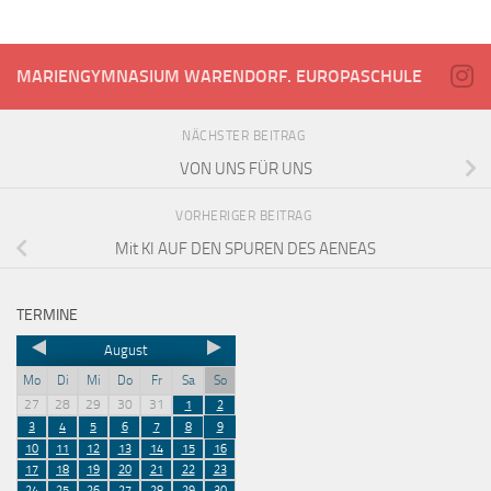
MARIENGYMNASIUM WARENDORF. EUROPASCHULE
NÄCHSTER BEITRAG
VON UNS FÜR UNS
VORHERIGER BEITRAG
Mit KI AUF DEN SPUREN DES AENEAS
TERMINE
August
Mo
Di
Mi
Do
Fr
Sa
So
27
28
29
30
31
1
2
3
4
5
6
7
8
9
10
11
12
13
14
15
16
17
18
19
20
21
22
23
24
25
26
27
28
29
30