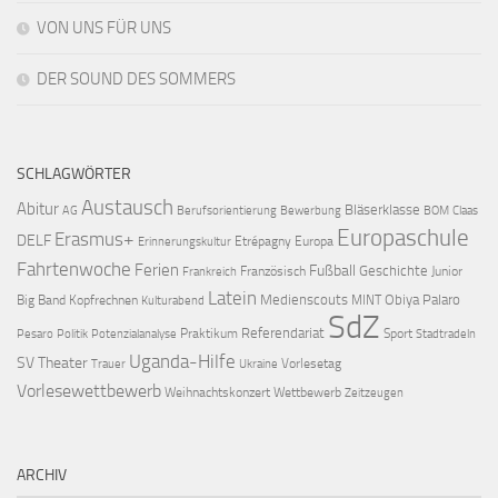
VON UNS FÜR UNS
DER SOUND DES SOMMERS
SCHLAGWÖRTER
Austausch
Abitur
Bläserklasse
AG
Berufsorientierung
Bewerbung
BOM
Claas
Europaschule
Erasmus+
DELF
Etrépagny
Europa
Erinnerungskultur
Fahrtenwoche
Ferien
Fußball
Geschichte
Französisch
Junior
Frankreich
Latein
Medienscouts
Obiya Palaro
Big Band
Kopfrechnen
MINT
Kulturabend
SdZ
Referendariat
Praktikum
Sport
Pesaro
Politik
Potenzialanalyse
Stadtradeln
Uganda-Hilfe
SV
Theater
Vorlesetag
Trauer
Ukraine
Vorlesewettbewerb
Weihnachtskonzert
Wettbewerb
Zeitzeugen
ARCHIV