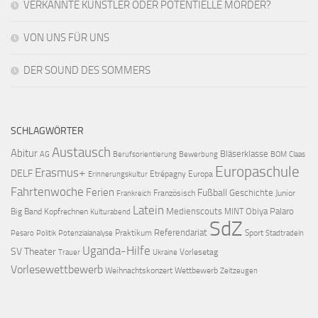
VERKANNTE KÜNSTLER ODER POTENTIELLE MÖRDER?
VON UNS FÜR UNS
DER SOUND DES SOMMERS
SCHLAGWÖRTER
Austausch
Abitur
Bläserklasse
AG
Berufsorientierung
Bewerbung
BOM
Claas
Europaschule
Erasmus+
DELF
Etrépagny
Europa
Erinnerungskultur
Fahrtenwoche
Ferien
Fußball
Geschichte
Französisch
Junior
Frankreich
Latein
Medienscouts
Obiya Palaro
Big Band
Kopfrechnen
MINT
Kulturabend
SdZ
Referendariat
Praktikum
Sport
Pesaro
Politik
Potenzialanalyse
Stadtradeln
Uganda-Hilfe
SV
Theater
Vorlesetag
Trauer
Ukraine
Vorlesewettbewerb
Weihnachtskonzert
Wettbewerb
Zeitzeugen