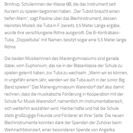
Brintrup, Schülerinnen der Klasse 8B, die das Instrument seit
Kurzem zu spielen begonnen haben. „Der Tubist braucht einen
tiefen Atem“, sagt Pauline über das Blechinstrument, dessen
kleinstes Modell, die Tuba in F, bereits 3,5 Meter Länge ergäbe,
würde ihre verschlungene Röhre ausgerollt. Die B-Kontrabass-
Tuba, „Doppeltuba“ mit Namen, besitzt sogar eine 5,5 Meter lange
Röhre.
Die beiden Musikerinnen des Mariengymnasiums sind gerade
dabei, vom Euphonium, das sie in der Bläserklasse der Schule zu
spielen gelernt haben, zur Tuba zu wechseln. „Wenn wir es können,
in ungefähr einem Jahr, werden wir die Tuba auch in der Junior Big
Band spielen!“ Das Mariengymnasium Warendorf darf also damit
rechnen, dass die musikalische Förderung in Kooperation mit der
Schule für Musik Warendorf, namentlich im Instrumentalbereich,
sich weiterhin auszahlen wird. Hierbei hatte und hat die Schule
stets großzügige Freunde und Förderer an ihrer Seite. Die neuen
Blechinstrumente konnten dank der Spenden der Zuhörer beim
Weihnachtskonzert, einer besonderen Spende von Angelika