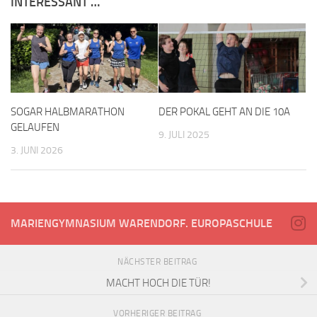
INTERESSANT …
SOGAR HALBMARATHON
DER POKAL GEHT AN DIE 10A
GELAUFEN
9. JULI 2025
3. JUNI 2026
MARIENGYMNASIUM WARENDORF. EUROPASCHULE
NÄCHSTER BEITRAG
MACHT HOCH DIE TÜR!
VORHERIGER BEITRAG