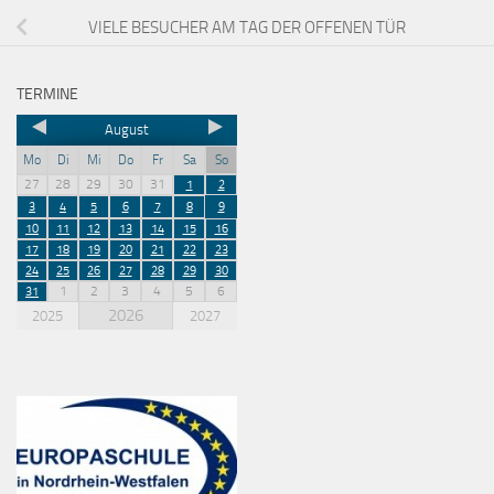
VIELE BESUCHER AM TAG DER OFFENEN TÜR
TERMINE
August
Mo
Di
Mi
Do
Fr
Sa
So
27
28
29
30
31
1
2
3
4
5
6
7
8
9
10
11
12
13
14
15
16
17
18
19
20
21
22
23
24
25
26
27
28
29
30
1
2
3
4
5
6
31
2026
2025
2027