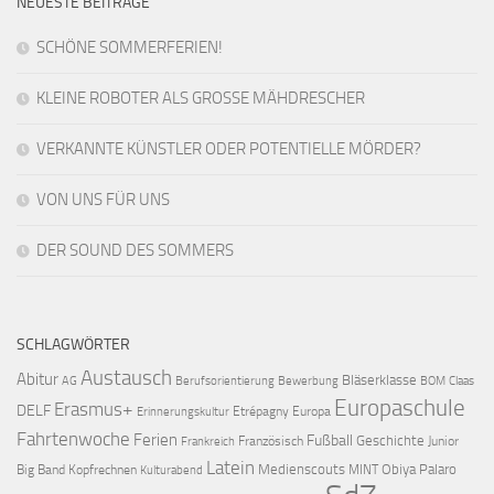
NEUESTE BEITRÄGE
SCHÖNE SOMMERFERIEN!
KLEINE ROBOTER ALS GROSSE MÄHDRESCHER
VERKANNTE KÜNSTLER ODER POTENTIELLE MÖRDER?
VON UNS FÜR UNS
DER SOUND DES SOMMERS
SCHLAGWÖRTER
Austausch
Abitur
Bläserklasse
AG
Berufsorientierung
Bewerbung
BOM
Claas
Europaschule
Erasmus+
DELF
Etrépagny
Europa
Erinnerungskultur
Fahrtenwoche
Ferien
Fußball
Geschichte
Französisch
Junior
Frankreich
Latein
Medienscouts
Obiya Palaro
Big Band
Kopfrechnen
MINT
Kulturabend