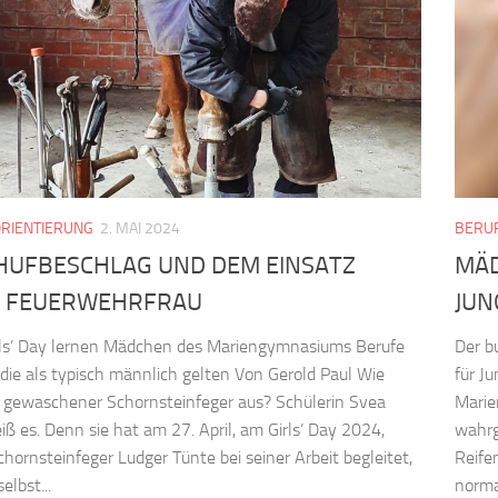
RIENTIERUNG
2. MAI 2024
BERU
HUFBESCHLAG UND DEM EINSATZ
MÄD
R FEUERWEHRFRAU
JUN
rls’ Day lernen Mädchen des Mariengymnasiums Berufe
Der b
die als typisch männlich gelten Von Gerold Paul Wie
für J
n gewaschener Schornsteinfeger aus? Schülerin Svea
Marie
iß es. Denn sie hat am 27. April, am Girls’ Day 2024,
wahrg
chornsteinfeger Ludger Tünte bei seiner Arbeit begleitet,
Reife
elbst...
norma