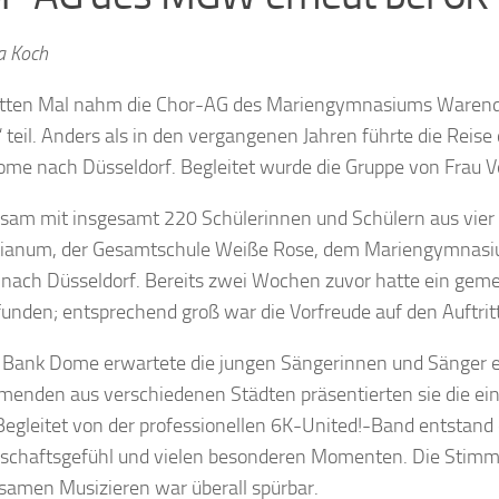
a Koch
tten Mal nahm die Chor-AG des Mariengymnasiums Warendo
“ teil. Anders als in den vergangenen Jahren führte die Rei
me nach Düsseldorf. Begleitet wurde die Gruppe von Frau V
am mit insgesamt 220 Schülerinnen und Schülern aus vie
ianum, der Gesamtschule Weiße Rose, dem Mariengymnasium 
nach Düsseldorf. Bereits zwei Wochen zuvor hatte ein gem
funden; entsprechend groß war die Vorfreude auf den Auftritt
Bank Dome erwartete die jungen Sängerinnen und Sänger e
menden aus verschiedenen Städten präsentierten sie die ei
Begleitet von der professionellen 6K-United!-Band entstand
chaftsgefühl und vielen besonderen Momenten. Die Stimmu
amen Musizieren war überall spürbar.