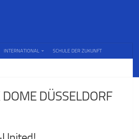
INTERNATIONAL
SCHULE DER ZUKUNFT
K DOME DÜSSELDORF
United!