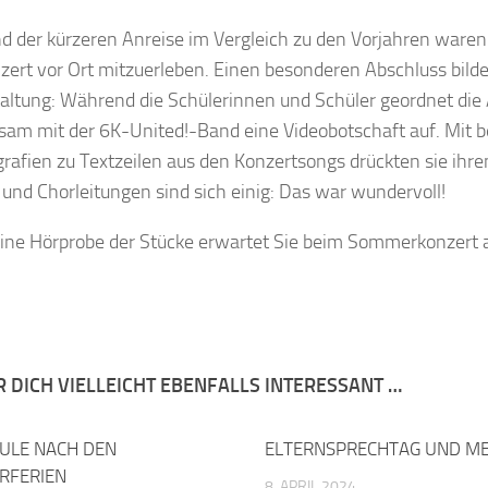
d der kürzeren Anreise im Vergleich zu den Vorjahren ware
zert vor Ort mitzuerleben. Einen besonderen Abschluss bil
altung: Während die Schülerinnen und Schüler geordnet die
am mit der 6K-United!-Band eine Videobotschaft auf. Mit b
rafien zu Textzeilen aus den Konzertsongs drückten sie ihr
 und Chorleitungen sind sich einig: Das war wundervoll!
eine Hörprobe der Stücke erwartet Sie beim Sommerkonzert am
R DICH VIELLEICHT EBENFALLS INTERESSANT …
HULE NACH DEN
ELTERNSPRECHTAG UND M
RFERIEN
8. APRIL 2024