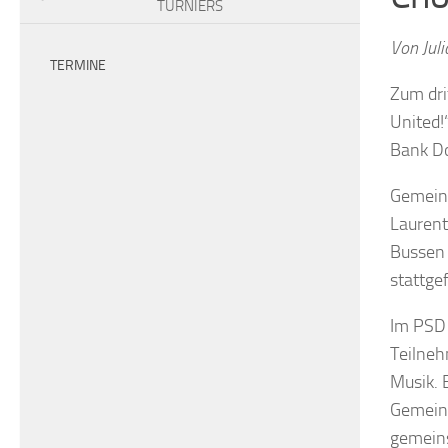
TURNIERS
Von Juli
TERMINE
Zum dri
United!
Bank Do
Gemeins
Laurent
Bussen 
stattge
Im PSD 
Teilneh
Musik. 
Gemeins
gemeins