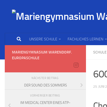
UNSERE SCHULE
FACHLICHES LERNEN
MARIENGYMNASIUM WARENDORF.
SCHULE
EUROPASCHULE
60
NÄCHSTER BEITRAG
DER SOUND DES SOMMERS
25. JUNI 
VORHERIGER BEITRAG
Cho
IM MEDICAL CENTER EINES ATP-