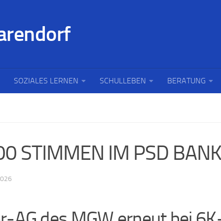
SOZIALES LERNEN
SCHULLEBEN
BERATUNG
00 STIMMEN IM PSD BAN
2026
r-AG des MGW erneut bei 6K-