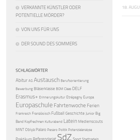
VERKANNTE KÜNSTLER ODER
18. AUGU
POTENTIELLE MÖRDER?
VON UNS FÜR UNS
DER SOUND DES SOMMERS
SCHLAGWÖRTER
Austausch
Abitur
AG
Berufsorientierung
DELF
Bläserklasse
Bewerbung
BOM
Claas
Erasmus+
Etrépagny
Europa
Erinnerungskultur
Europaschule
Fahrtenwoche
Ferien
Fußball
Geschichte
Französisch
Junior Big
Frankreich
Latein
Medienscouts
Band
Kopfrechnen
Kulturabend
Obiya Palaro
MINT
Pesaro
Politik
Potenzialanalyse
SdZ
Referendariat
Praktikum
Sport
Stadtradeln