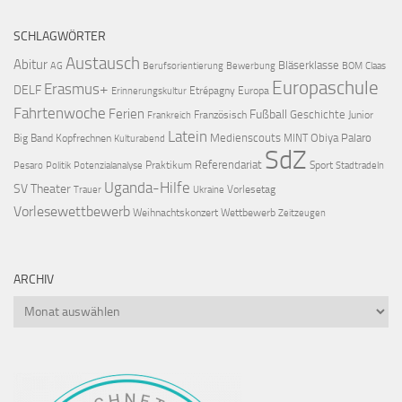
SCHLAGWÖRTER
Austausch
Abitur
Bläserklasse
AG
Berufsorientierung
Bewerbung
BOM
Claas
Europaschule
Erasmus+
DELF
Etrépagny
Europa
Erinnerungskultur
Fahrtenwoche
Ferien
Fußball
Geschichte
Französisch
Junior
Frankreich
Latein
Medienscouts
Obiya Palaro
Big Band
Kopfrechnen
MINT
Kulturabend
SdZ
Referendariat
Praktikum
Sport
Pesaro
Politik
Potenzialanalyse
Stadtradeln
Uganda-Hilfe
SV
Theater
Vorlesetag
Trauer
Ukraine
Vorlesewettbewerb
Weihnachtskonzert
Wettbewerb
Zeitzeugen
ARCHIV